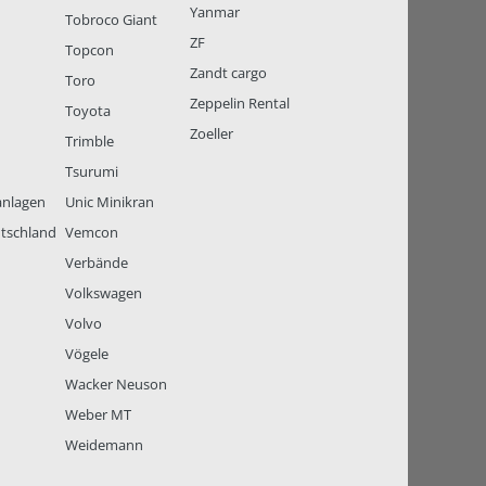
Yanmar
Tobroco Giant
ZF
Topcon
Zandt cargo
Toro
Zeppelin Rental
Toyota
Zoeller
Trimble
Tsurumi
anlagen
Unic Minikran
tschland
Vemcon
Verbände
Volkswagen
Volvo
Vögele
Wacker Neuson
Weber MT
Weidemann