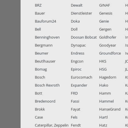
BRZ
Dewalt
GINAF
H
Bauer
Dienstleister
Genesis
H
Bauforum24
Doka
Genie
H
Bell
Doll
Gergen
H
Benninghoven
Doosan Bobcat
Goldhofer
I
Bergmann
Dynapac
Goodyear
I
Beumer
Endress
Groundforce
I
Beutlhauser
Engcon
HKS
J
Bomag
Epiroc
HSG
J
Bosch
Eurocomach
Hagedorn
K
Bosch Rexroth
Expander
Hako
K
Bott
FRD
Hamm
K
Bredenoord
Fassi
Hammel
K
Brokk
Fayat
HanseGrand
K
Case
Fels
Hartl
K
Caterpillar, Zeppelin
Fendt
Hatz
K