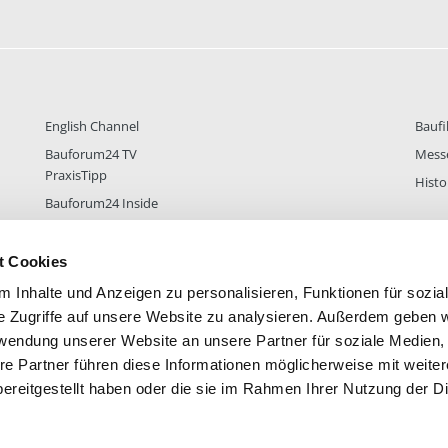
English Channel
Baufi
Bauforum24 TV
Mess
PraxisTipp
Histo
Bauforum24 Inside
t Cookies
 Inhalte und Anzeigen zu personalisieren, Funktionen für sozia
DER
38.433
FOREN STATISTIK
ALLE 
e Zugriffe auf unsere Website zu analysieren. Außerdem geben w
rwendung unserer Website an unsere Partner für soziale Medien
re Partner führen diese Informationen möglicherweise mit weite
ereitgestellt haben oder die sie im Rahmen Ihrer Nutzung der D