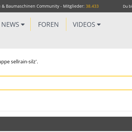
u & Baumaschinen Community - Mitglieder:
38.433
Du bi
NEWS
FOREN
VIDEOS
pe sellrain-silz'.