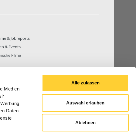
lme & Jobreports
en & Events
rische Filme
Alle zulassen
le Medien
THEMEN
81.271
BEITRÄGE GESAMT
842.665
ir
Auswahl erlauben
, Werbung
ren Daten
ienste
Ablehnen
© 2026 Bauforum24.biz