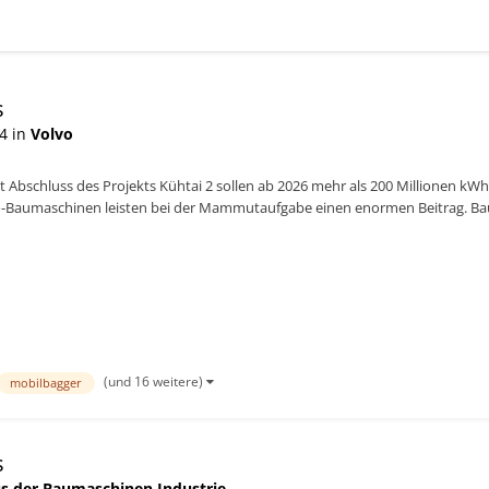
s
4 in
Volvo
t Abschluss des Projekts Kühtai 2 sollen ab 2026 mehr als 200 Millionen kW
vo-Baumaschinen leisten bei der Mammutaufgabe einen enormen Beitrag. Bau
(und 16 weitere)
mobilbagger
s
s der Baumaschinen Industrie