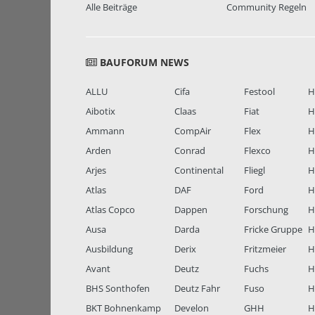
Alle Beiträge
Community Regeln
BAUFORUM NEWS
ALLU
Cifa
Festool
H
Aibotix
Claas
Fiat
H
Ammann
CompAir
Flex
H
Arden
Conrad
Flexco
H
Arjes
Continental
Fliegl
H
Atlas
DAF
Ford
H
Atlas Copco
Dappen
Forschung
H
Ausa
Darda
Fricke Gruppe
H
Ausbildung
Derix
Fritzmeier
Hi
Avant
Deutz
Fuchs
H
BHS Sonthofen
Deutz Fahr
Fuso
H
BKT Bohnenkamp
Develon
GHH
H