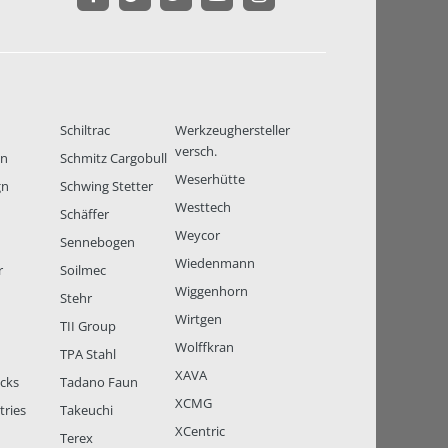
Schiltrac
Werkzeughersteller
versch.
en
Schmitz Cargobull
Weserhütte
gn
Schwing Stetter
Westtech
Schäffer
Weycor
Sennebogen
Wiedenmann
r
Soilmec
Wiggenhorn
Stehr
Wirtgen
TII Group
Wolffkran
TPA Stahl
XAVA
ucks
Tadano Faun
XCMG
tries
Takeuchi
XCentric
Terex