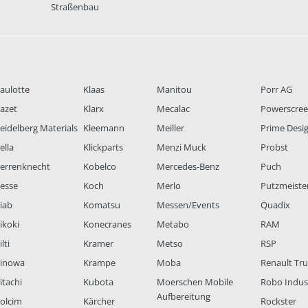
Straßenbau
aulotte
Klaas
Manitou
Porr AG
azet
Klarx
Mecalac
Powerscre
eidelberg Materials
Kleemann
Meiller
Prime Desi
ella
Klickparts
Menzi Muck
Probst
errenknecht
Kobelco
Mercedes-Benz
Puch
esse
Koch
Merlo
Putzmeiste
iab
Komatsu
Messen/Events
Quadix
ikoki
Konecranes
Metabo
RAM
lti
Kramer
Metso
RSP
inowa
Krampe
Moba
Renault Tr
itachi
Kubota
Moerschen Mobile
Robo Indus
Aufbereitung
olcim
Kärcher
Rockster