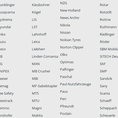
NZG
unklinger
Kässbohrer
Rotar
New Holland
usqvarna
Kögel
Rototilt
News Archiv
ydrema
LIS
Rottne
Nikola
yundai
LST
Ruthmann
Nissan
mko
Lehnhoff
Rädlinger
Nokian Tyres
suzu
Leica
Rösler
Norton Clipper
veco
Liebherr
SBM Mobil
Olko
CB
Linden Comansa
SITECH Deu
Optimas
LG
MAN
SKF
Palfinger
NIPEX
MB Crusher
SMP
Paschal
aeser
MBI
Sandvik
Paul Nutzfahrzeuge
amag
MF Gabelstapler
Sany
Paus
ee Safety
MTS
Scania
Peri
eestrack
MTU
Schaeff
Pfreundt
emroc
Magni
Scheppach
Poclain
inshofer
Makita
Scheuerle