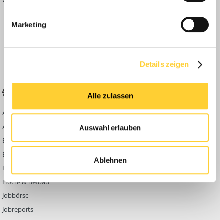
Inside
Marketing
Anleitungen
FAQ
Community Regeln
Details zeigen
BELIEBTE FOREN
KONTAKT
Alle zulassen
Abbruch
Werben auf
Bauforum24
Ausbildung & Beruf
Auswahl erlauben
Kontakt
Bau Allgemein
Impressum
Baumaschinen
Ablehnen
Datenschutzerklärung
Berg- & Tagebau
Hoch- & Tiefbau
Jobbörse
Jobreports