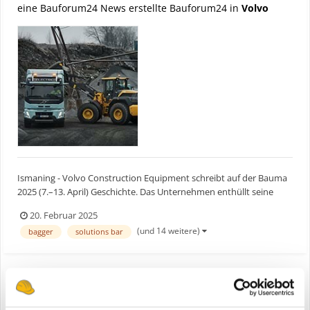
eine Bauforum24 News erstellte Bauforum24 in
Volvo
Ismaning - Volvo Construction Equipment schreibt auf der Bauma
2025 (7.–13. April) Geschichte. Das Unternehmen enthüllt seine
erste emissionsfreie Produktpalette. Die Präsentation umfasst eine
20. Februar 2025
exklusive, vollelektrische Produktreihe und markiert einen
(und 14 weitere)
bagger
solutions bar
bedeutenden Meilenstein im Engagement von Volvo...