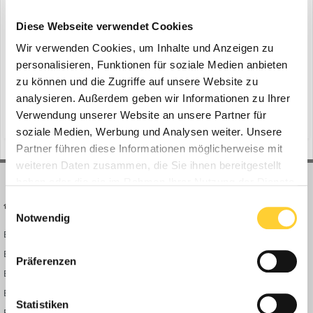
Volvo: neue Null-Emissions-Maschine
ein Thema erstellte Bauforum24 in
News aus der
Diese Webseite verwendet Cookies
Baumaschinen Industrie
Wir verwenden Cookies, um Inhalte und Anzeigen zu
Ismaning - Volvo Construction Equipment schreibt auf der Bauma
personalisieren, Funktionen für soziale Medien anbieten
2025 (7.–13. April) Geschichte. Das Unternehmen enthüllt seine
zu können und die Zugriffe auf unsere Website zu
erste emissionsfreie Produktpalette. Die Präsentation umfasst eine
analysieren. Außerdem geben wir Informationen zu Ihrer
20. Februar 2025
exklusive, vollelektrische Produktreihe und markiert einen
Verwendung unserer Website an unsere Partner für
(und 14 weitere)
bagger
solutions bar
bedeutenden Meilenstein im Engagement von Volvo...
soziale Medien, Werbung und Analysen weiter. Unsere
Partner führen diese Informationen möglicherweise mit
weiteren Daten zusammen, die Sie ihnen bereitgestellt
haben oder die sie im Rahmen Ihrer Nutzung der Dienste
gesammelt haben.
Einwilligungsauswahl
BAUFORUM24
FORUM LINKS
Notwendig
Bauforum24 News
Registrieren
Bauforum24 TV
Anmelden
Präferenzen
BF24 Mediathek
Passwort vergessen?
BF24 Fotostrecken
Neue Themen
Statistiken
Bauforum Shop
Forenübersicht