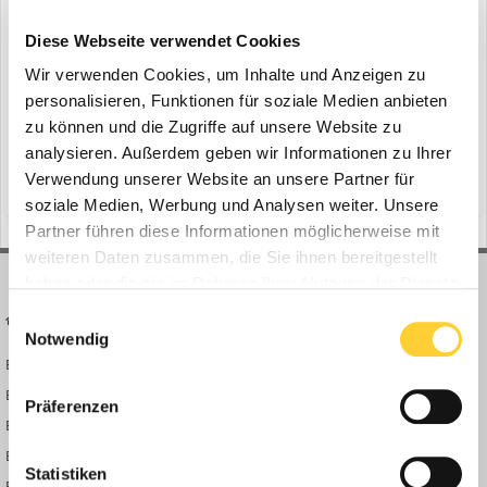
Volvo: neue Null-Emissions-Maschine
ein Thema erstellte Bauforum24 in
News aus der
Diese Webseite verwendet Cookies
Baumaschinen Industrie
Wir verwenden Cookies, um Inhalte und Anzeigen zu
Ismaning - Volvo Construction Equipment schreibt auf der Bauma
personalisieren, Funktionen für soziale Medien anbieten
2025 (7.–13. April) Geschichte. Das Unternehmen enthüllt seine
zu können und die Zugriffe auf unsere Website zu
erste emissionsfreie Produktpalette. Die Präsentation umfasst eine
analysieren. Außerdem geben wir Informationen zu Ihrer
20. Februar 2025
exklusive, vollelektrische Produktreihe und markiert einen
Verwendung unserer Website an unsere Partner für
(und 14 weitere)
bagger
solutions bar
bedeutenden Meilenstein im Engagement von Volvo...
soziale Medien, Werbung und Analysen weiter. Unsere
Partner führen diese Informationen möglicherweise mit
weiteren Daten zusammen, die Sie ihnen bereitgestellt
haben oder die sie im Rahmen Ihrer Nutzung der Dienste
gesammelt haben.
Einwilligungsauswahl
BAUFORUM24
FORUM LINKS
Notwendig
Bauforum24 News
Registrieren
Bauforum24 TV
Anmelden
Präferenzen
BF24 Mediathek
Passwort vergessen?
BF24 Fotostrecken
Neue Themen
Statistiken
Bauforum Shop
Forenübersicht