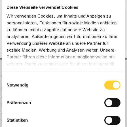
Komatsu Europe stellt neue Bagger vor
Diese Webseite verwendet Cookies
ein Thema erstellte Bauforum24 in
News aus der
Baumaschinen Industrie
Wir verwenden Cookies, um Inhalte und Anzeigen zu
personalisieren, Funktionen für soziale Medien anbieten
Vilvoorde, April 2021 - Sie würden Ihren Maschineneinsatz gerne
zu können und die Zugriffe auf unsere Website zu
deutlich optimieren? Die neuen Komatsu-Bagger PC360LCi-11 und
analysieren. Außerdem geben wir Informationen zu Ihrer
PC360NLCi-11 mit iMC 2.0 bieten ein Komplettpaket aus hoher
(und 10 weitere)
21. April 2021
bauforum24
news
Produktivität bei Erdbewegungseinsätzen und präzisem Planum.
Verwendung unserer Website an unsere Partner für
Aufbauend auf dem Erfolg der ab Werk vollständig inte...
soziale Medien, Werbung und Analysen weiter. Unsere
Partner führen diese Informationen möglicherweise mit
weiteren Daten zusammen, die Sie ihnen bereitgestellt
haben oder die sie im Rahmen Ihrer Nutzung der Dienste
BAUFORUM24
FORUM LINKS
gesammelt haben.
Einwilligungsauswahl
Notwendig
Bauforum24 News
Registrieren
Bauforum24 TV
Anmelden
Präferenzen
BF24 Mediathek
Passwort vergessen?
BF24 Fotostrecken
Neue Themen
Bauforum Shop
Forenübersicht
Statistiken