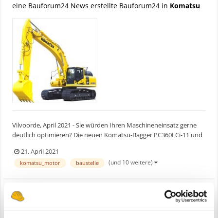
eine Bauforum24 News erstellte Bauforum24 in
Komatsu
Vilvoorde, April 2021 - Sie würden Ihren Maschineneinsatz gerne
deutlich optimieren? Die neuen Komatsu-Bagger PC360LCi-11 und
PC360NLCi-11 mit iMC 2.0 bieten ein Komplettpaket aus hoher
21. April 2021
Produktivität bei Erdbewegungseinsätzen und präzisem Planum.
(und 10 weitere)
komatsu_motor
baustelle
Aufbauend auf dem Erfolg der ab Werk vollständig inte...