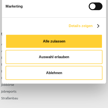
Anleitungen
Marketing
FAQ
Community Regeln
Details zeigen
BELIEBTE FOREN
KONTAKT
Alle zulassen
Abbruch
Werben auf
Bauforum24
Ausbildung & Beruf
Kontakt
Auswahl erlauben
Bau Allgemein
Impressum
Baumaschinen
Datenschutzerklärung
Berg- & Tagebau
Ablehnen
Hoch- & Tiefbau
Jobbörse
Jobreports
Straßenbau