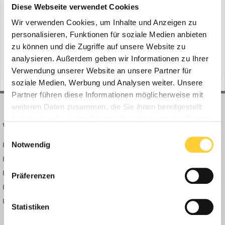
ein Thema erstellte Bauforum24 in
News aus der
Diese Webseite verwendet Cookies
Baumaschinen Industrie
Wir verwenden Cookies, um Inhalte und Anzeigen zu
Gescher, 24.07.2020 - RUTHMANN präsentiert den dem neuen
personalisieren, Funktionen für soziale Medien anbieten
STEIGER® T 700 HF. Die kompakte Maschine erreicht erstmals bei
zu können und die Zugriffe auf unsere Website zu
RUTHMANN mit einem Fahrgestell unter 12 m Länge, 70 m
analysieren. Außerdem geben wir Informationen zu Ihrer
(und 12 weitere)
29. Juli 2020
drs
highflex-arbeitskorb
Arbeitshöhe und überragende 41 m Reichweite. Bauforum24
Verwendung unserer Website an unsere Partner für
Artikel (20.11.2019): Ruthmann Steiger TB 270 pro Der neu...
soziale Medien, Werbung und Analysen weiter. Unsere
Partner führen diese Informationen möglicherweise mit
weiteren Daten zusammen, die Sie ihnen bereitgestellt
haben oder die sie im Rahmen Ihrer Nutzung der Dienste
BAUFORUM24
FORUM LINKS
gesammelt haben.
Einwilligungsauswahl
Notwendig
Bauforum24 News
Registrieren
Bauforum24 TV
Anmelden
BF24 Mediathek
Passwort vergessen?
Präferenzen
BF24 Fotostrecken
Neue Themen
Bauforum Shop
Forenübersicht
Statistiken
Inside