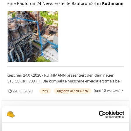
eine Bauforum24 News erstellte Bauforum24 in
Ruthmann
Gescher, 24.07.2020 - RUTHMANN präsentiert den dem neuen
STEIGER® T 700 HF. Die kompakte Maschine erreicht erstmals bei
RUTHMANN mit einem Fahrgestell unter 12 m Länge, 70 m
(und 12 weitere)
29. Juli 2020
drs
highflex-arbeitskorb
Arbeitshöhe und überragende 41 m Reichweite. Bauforum24
Artikel (20.11.2019): Ruthmann Steiger TB 270 pro Der neu...
RUTHMANN neuer STEIGER T 700 HF