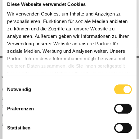
ein Thema erstellte Bauforum24 in
News aus der
Diese Webseite verwendet Cookies
Baumaschinen Industrie
Wir verwenden Cookies, um Inhalte und Anzeigen zu
Gescher, 24.07.2020 - RUTHMANN präsentiert den dem neuen
personalisieren, Funktionen für soziale Medien anbieten
STEIGER® T 700 HF. Die kompakte Maschine erreicht erstmals bei
zu können und die Zugriffe auf unsere Website zu
RUTHMANN mit einem Fahrgestell unter 12 m Länge, 70 m
analysieren. Außerdem geben wir Informationen zu Ihrer
(und 12 weitere)
29. Juli 2020
drs
highflex-arbeitskorb
Arbeitshöhe und überragende 41 m Reichweite. Bauforum24
Verwendung unserer Website an unsere Partner für
Artikel (20.11.2019): Ruthmann Steiger TB 270 pro Der neu...
soziale Medien, Werbung und Analysen weiter. Unsere
Partner führen diese Informationen möglicherweise mit
weiteren Daten zusammen, die Sie ihnen bereitgestellt
haben oder die sie im Rahmen Ihrer Nutzung der Dienste
BAUFORUM24
FORUM LINKS
gesammelt haben.
Einwilligungsauswahl
Notwendig
Bauforum24 News
Registrieren
Bauforum24 TV
Anmelden
BF24 Mediathek
Passwort vergessen?
Präferenzen
BF24 Fotostrecken
Neue Themen
Bauforum Shop
Forenübersicht
Statistiken
Inside