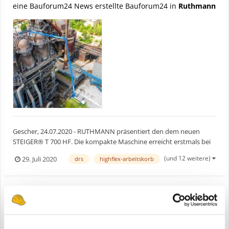
eine Bauforum24 News erstellte Bauforum24 in
Ruthmann
Gescher, 24.07.2020 - RUTHMANN präsentiert den dem neuen
STEIGER® T 700 HF. Die kompakte Maschine erreicht erstmals bei
RUTHMANN mit einem Fahrgestell unter 12 m Länge, 70 m
(und 12 weitere)
29. Juli 2020
drs
highflex-arbeitskorb
Arbeitshöhe und überragende 41 m Reichweite. Bauforum24
Artikel (20.11.2019): Ruthmann Steiger TB 270 pro Der neu...
RUTHMANN neuer STEIGER T 700 HF