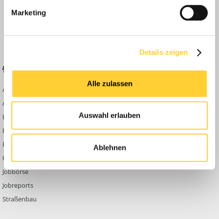
Anleitungen
Marketing
FAQ
Community Regeln
Details zeigen
BELIEBTE FOREN
KONTAKT
Alle zulassen
Abbruch
Werben auf
Bauforum24
Ausbildung & Beruf
Kontakt
Auswahl erlauben
Bau Allgemein
Impressum
Baumaschinen
Datenschutzerklärung
Berg- & Tagebau
Ablehnen
Hoch- & Tiefbau
Jobbörse
Jobreports
Straßenbau