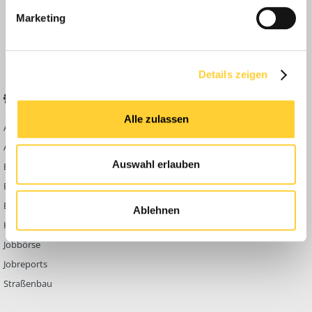
Anleitungen
Marketing
FAQ
Community Regeln
Details zeigen
BELIEBTE FOREN
KONTAKT
Alle zulassen
Abbruch
Werben auf
Bauforum24
Ausbildung & Beruf
Kontakt
Auswahl erlauben
Bau Allgemein
Impressum
Baumaschinen
Datenschutzerklärung
Berg- & Tagebau
Ablehnen
Hoch- & Tiefbau
Jobbörse
Jobreports
Straßenbau