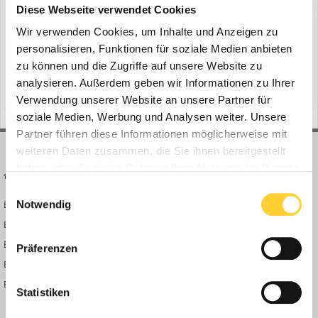
ein Thema erstellte Bauforum24 in
News aus der
Diese Webseite verwendet Cookies
Baumaschinen Industrie
Wir verwenden Cookies, um Inhalte und Anzeigen zu
Gescher, 24.07.2020 - RUTHMANN präsentiert den dem neuen
personalisieren, Funktionen für soziale Medien anbieten
STEIGER® T 700 HF. Die kompakte Maschine erreicht erstmals bei
zu können und die Zugriffe auf unsere Website zu
RUTHMANN mit einem Fahrgestell unter 12 m Länge, 70 m
analysieren. Außerdem geben wir Informationen zu Ihrer
(und 12 weitere)
29. Juli 2020
drs
highflex-arbeitskorb
Arbeitshöhe und überragende 41 m Reichweite. Bauforum24
Verwendung unserer Website an unsere Partner für
Artikel (20.11.2019): Ruthmann Steiger TB 270 pro Der neu...
soziale Medien, Werbung und Analysen weiter. Unsere
Partner führen diese Informationen möglicherweise mit
weiteren Daten zusammen, die Sie ihnen bereitgestellt
haben oder die sie im Rahmen Ihrer Nutzung der Dienste
BAUFORUM24
FORUM LINKS
gesammelt haben.
Einwilligungsauswahl
Notwendig
Bauforum24 News
Registrieren
Bauforum24 TV
Anmelden
BF24 Mediathek
Passwort vergessen?
Präferenzen
BF24 Fotostrecken
Neue Themen
Bauforum Shop
Forenübersicht
Statistiken
Inside