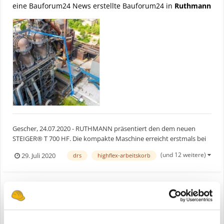
eine Bauforum24 News erstellte Bauforum24 in
Ruthmann
Gescher, 24.07.2020 - RUTHMANN präsentiert den dem neuen
STEIGER® T 700 HF. Die kompakte Maschine erreicht erstmals bei
RUTHMANN mit einem Fahrgestell unter 12 m Länge, 70 m
(und 12 weitere)
29. Juli 2020
drs
highflex-arbeitskorb
Arbeitshöhe und überragende 41 m Reichweite. Bauforum24
Artikel (20.11.2019): Ruthmann Steiger TB 270 pro Der neu...
RUTHMANN neuer STEIGER T 700 HF