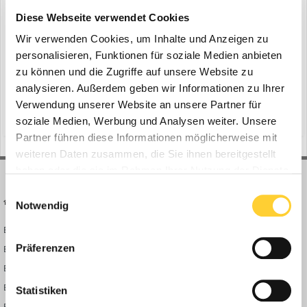
panther T2E-S3FS21 von DOLL
Diese Webseite verwendet Cookies
ein Thema erstellte Bauforum24 in
News aus der
Baumaschinen Industrie
Wir verwenden Cookies, um Inhalte und Anzeigen zu
personalisieren, Funktionen für soziale Medien anbieten
Oppenau - Der Transport von Forstmaschinen verträgt keine
zu können und die Zugriffe auf unsere Website zu
Kompromisse. Zu wertvoll ist die zu transportierende Ladung, zu
analysieren. Außerdem geben wir Informationen zu Ihrer
anspruchsvoll die Straßenverhältnisse, zu eng der zur Verfügung
26. Januar 2024
stehende Platz. Mit dem 2-Achs-Teleskop-Tiefbett-Sattelauflieger
Verwendung unserer Website an unsere Partner für
(und 10 weitere)
doll
doll fahrzeugbau
mit panther® T2E-S3FS21 Fahrwerkstechnologie, hyd...
soziale Medien, Werbung und Analysen weiter. Unsere
Partner führen diese Informationen möglicherweise mit
weiteren Daten zusammen, die Sie ihnen bereitgestellt
haben oder die sie im Rahmen Ihrer Nutzung der Dienste
gesammelt haben.
Einwilligungsauswahl
BAUFORUM24
FORUM LINKS
Notwendig
Bauforum24 News
Registrieren
Präferenzen
Bauforum24 TV
Anmelden
BF24 Mediathek
Passwort vergessen?
BF24 Fotostrecken
Neue Themen
Statistiken
Bauforum Shop
Forenübersicht