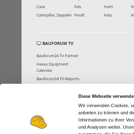
Case
Fels
Hartl
K
Caterpillar, Zeppelin
Fendt
Hatz
K
BAUFORUM TV
Bauforum24 TV Partner
Heavy Equipment
Calendar
Bauforum24 TV-Reports
Diese Webseite verwende
Wir verwenden Cookies, um
MITGLIEDER STATISTIK
MITGLIE
anbieten zu können und di
Informationen zu Ihrer Ve
und Analysen weiter. Unse