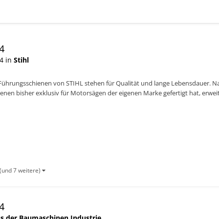
4
4 in
Stihl
 Führungsschienen von STIHL stehen für Qualität und lange Lebensdauer. N
nen bisher exklusiv für Motorsägen der eigenen Marke gefertigt hat, erweit
für Besitz...
(und 7 weitere)
4
s der Baumaschinen Industrie