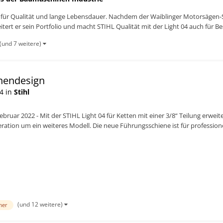
für Qualität und lange Lebensdauer. Nachdem der Waiblinger Motorsägen-Spe
ert er sein Portfolio und macht STIHL Qualität mit der Light 04 auch für Besi
(und 7 weitere)
enendesign
4 in
Stihl
ebruar 2022 - Mit der STIHL Light 04 für Ketten mit einer 3/8“ Teilung erwei
ation um ein weiteres Modell. Die neue Führungsschiene ist für professione
and...
(und 12 weitere)
mer