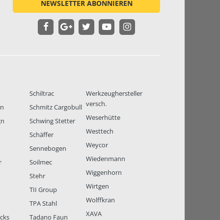
NEWSLETTER ABONNIEREN
Schiltrac
Werkzeughersteller
versch.
en
Schmitz Cargobull
Weserhütte
gn
Schwing Stetter
Westtech
Schäffer
Weycor
Sennebogen
Wiedenmann
r
Soilmec
Wiggenhorn
Stehr
Wirtgen
TII Group
Wolffkran
TPA Stahl
XAVA
ucks
Tadano Faun