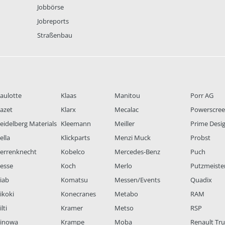
Jobbörse
Jobreports
Straßenbau
aulotte
Klaas
Manitou
Porr AG
azet
Klarx
Mecalac
Powerscre
eidelberg Materials
Kleemann
Meiller
Prime Desi
ella
Klickparts
Menzi Muck
Probst
errenknecht
Kobelco
Mercedes-Benz
Puch
esse
Koch
Merlo
Putzmeiste
iab
Komatsu
Messen/Events
Quadix
ikoki
Konecranes
Metabo
RAM
lti
Kramer
Metso
RSP
inowa
Krampe
Moba
Renault Tr