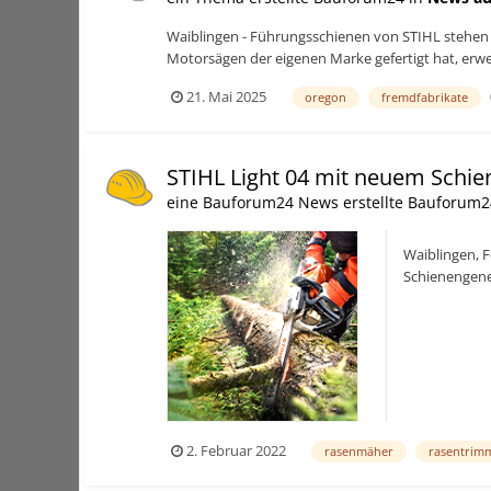
Waiblingen - Führungsschienen von STIHL stehen 
Motorsägen der eigenen Marke gefertigt hat, erweit
21. Mai 2025
oregon
fremdfabrikate
STIHL Light 04 mit neuem Schi
eine Bauforum24 News erstellte Bauforum2
Waiblingen, F
Schienengener
Garten- und L
2. Februar 2022
rasenmäher
rasentrim