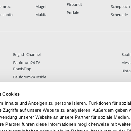
Pfreundt
emroc
Magni
Scheppach
Poclain
inshofer
Makita
Scheuerle
English Channel
Baufi
Bauforum24 TV
Mess
PraxisTipp
Histo
Bauforum24 Inside
t Cookies
 Inhalte und Anzeigen zu personalisieren, Funktionen für sozia
DER
38.434
FOREN STATISTIK
ALLE 
e Zugriffe auf unsere Website zu analysieren. Außerdem geben w
rwendung unserer Website an unsere Partner für soziale Medien
re Partner führen diese Informationen möglicherweise mit weite