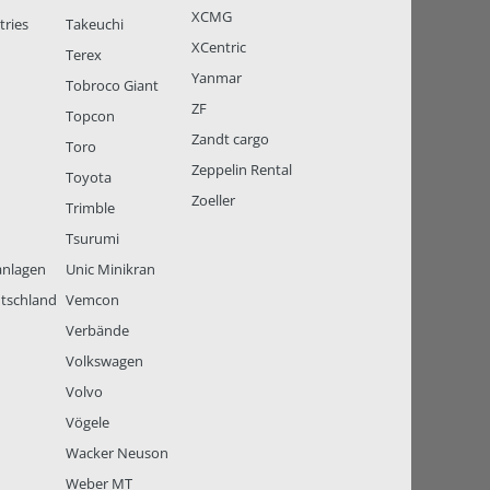
XCMG
tries
Takeuchi
XCentric
Terex
Yanmar
Tobroco Giant
ZF
Topcon
Zandt cargo
Toro
Zeppelin Rental
Toyota
Zoeller
Trimble
Tsurumi
anlagen
Unic Minikran
tschland
Vemcon
Verbände
Volkswagen
Volvo
Vögele
Wacker Neuson
Weber MT