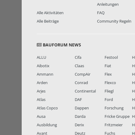
Anleitungen
Alle Aktivitäten
FAQ
Alle Beiträge
Community Regeln
BAUFORUM NEWS
ALLU
Cifa
Festool
H
Aibotix
Claas
Fiat
H
Ammann
CompAir
Flex
H
Arden
Conrad
Flexco
H
Arjes
Continental
Fliegl
H
Atlas
DAF
Ford
H
Atlas Copco
Dappen
Forschung
H
Ausa
Darda
Fricke Gruppe
H
Ausbildung
Derix
Fritzmeier
Hi
Avant
Deutz
Fuchs
H