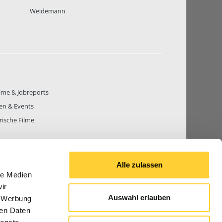
Weidemann
lme & Jobreports
en & Events
rische Filme
Alle zulassen
le Medien
THEMEN
81.272
BEITRÄGE GESAMT
842.686
ir
Auswahl erlauben
, Werbung
ren Daten