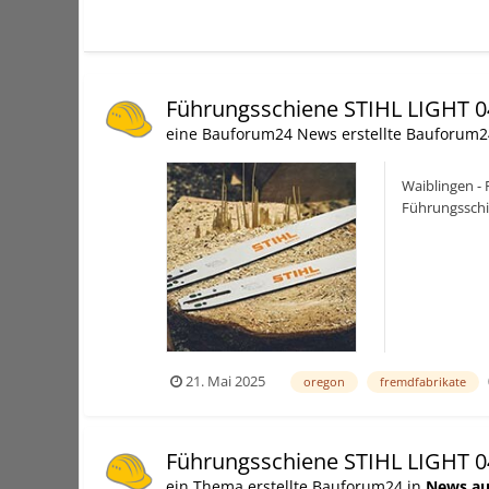
Führungsschiene STIHL LIGHT 0
eine Bauforum24 News erstellte Bauforum2
Waiblingen -
Führungsschie
Light 04 auch 
21. Mai 2025
oregon
fremdfabrikate
Führungsschiene STIHL LIGHT 0
ein Thema erstellte Bauforum24 in
News au