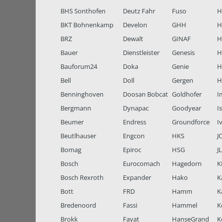
BHS Sonthofen
Deutz Fahr
Fuso
H
BKT Bohnenkamp
Develon
GHH
H
BRZ
Dewalt
GINAF
H
Bauer
Dienstleister
Genesis
H
Bauforum24
Doka
Genie
H
Bell
Doll
Gergen
H
Benninghoven
Doosan Bobcat
Goldhofer
I
Bergmann
Dynapac
Goodyear
I
Beumer
Endress
Groundforce
I
Beutlhauser
Engcon
HKS
J
Bomag
Epiroc
HSG
J
Bosch
Eurocomach
Hagedorn
K
Bosch Rexroth
Expander
Hako
K
Bott
FRD
Hamm
K
Bredenoord
Fassi
Hammel
K
Brokk
Fayat
HanseGrand
K