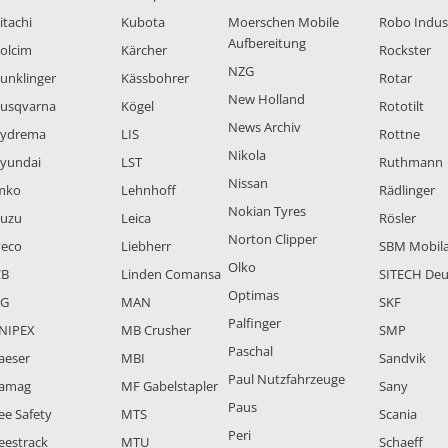
itachi
Kubota
Moerschen Mobile
Robo Indus
Aufbereitung
olcim
Kärcher
Rockster
NZG
unklinger
Kässbohrer
Rotar
New Holland
usqvarna
Kögel
Rototilt
News Archiv
ydrema
LIS
Rottne
Nikola
yundai
LST
Ruthmann
Nissan
mko
Lehnhoff
Rädlinger
Nokian Tyres
suzu
Leica
Rösler
Norton Clipper
veco
Liebherr
SBM Mobil
Olko
CB
Linden Comansa
SITECH Deu
Optimas
LG
MAN
SKF
Palfinger
NIPEX
MB Crusher
SMP
Paschal
aeser
MBI
Sandvik
Paul Nutzfahrzeuge
amag
MF Gabelstapler
Sany
Paus
ee Safety
MTS
Scania
Peri
eestrack
MTU
Schaeff