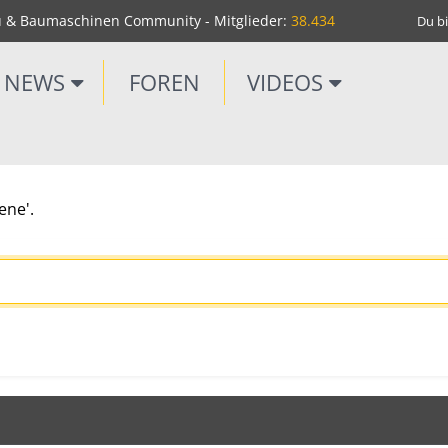
u & Baumaschinen Community - Mitglieder:
38.434
Du bi
NEWS
FOREN
VIDEOS
ene'.