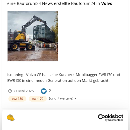
eine Bauforum24 News erstellte Bauforum24 in
Volvo
Ismaning - Volvo CE hat seine Kurzheck-Mobilbagger EWR170 und
EWR150 in einer neuen Generation auf den Markt gebracht.
Markantes Kennzeichen, unter anderem: die branchenweit erste
2
30. Mai 2025
elektrisch ausklappbare Leiter für einen sicheren Zugang zur
Kabine. Bauforum24 Artikel (30.04.2025): Neue Radlade...
(und 7 weitere)
ewr150
ewr170