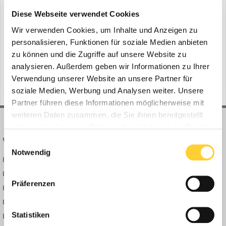
Volvo Mobilbagger EWR150 und EWR170
Diese Webseite verwendet Cookies
ein Thema erstellte Bauforum24 in
News aus der
Baumaschinen Industrie
Wir verwenden Cookies, um Inhalte und Anzeigen zu
personalisieren, Funktionen für soziale Medien anbieten
Ismaning - Volvo CE hat seine Kurzheck-Mobilbagger EWR170 und
zu können und die Zugriffe auf unsere Website zu
EWR150 in einer neuen Generation auf den Markt gebracht.
analysieren. Außerdem geben wir Informationen zu Ihrer
Markantes Kennzeichen, unter anderem: die branchenweit erste
(und 7 weitere)
30. Mai 2025
ewr150
ewr170
elektrisch ausklappbare Leiter für einen sicheren Zugang zur
Verwendung unserer Website an unsere Partner für
Kabine. Bauforum24 Artikel (30.04.2025): Neue Radlade...
soziale Medien, Werbung und Analysen weiter. Unsere
Partner führen diese Informationen möglicherweise mit
weiteren Daten zusammen, die Sie ihnen bereitgestellt
haben oder die sie im Rahmen Ihrer Nutzung der Dienste
BAUFORUM24
FORUM LINKS
gesammelt haben.
Einwilligungsauswahl
Notwendig
Bauforum24 News
Registrieren
Bauforum24 TV
Anmelden
Präferenzen
BF24 Mediathek
Passwort vergessen?
BF24 Fotostrecken
Neue Themen
Statistiken
Bauforum Shop
Forenübersicht