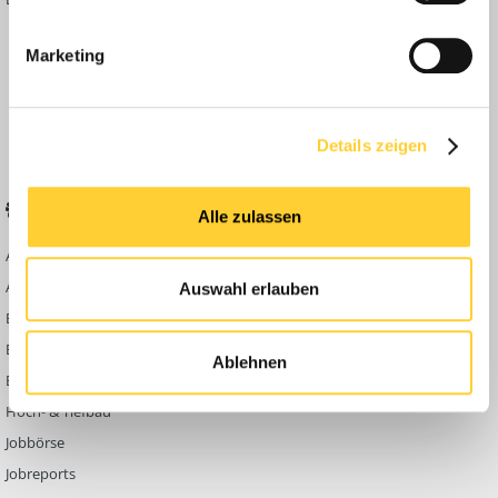
Inside
Marketing
Anleitungen
FAQ
Community Regeln
Details zeigen
BELIEBTE FOREN
KONTAKT
Alle zulassen
Abbruch
Werben auf
Bauforum24
Ausbildung & Beruf
Auswahl erlauben
Kontakt
Bau Allgemein
Impressum
Baumaschinen
Ablehnen
Datenschutzerklärung
Berg- & Tagebau
Hoch- & Tiefbau
Jobbörse
Jobreports