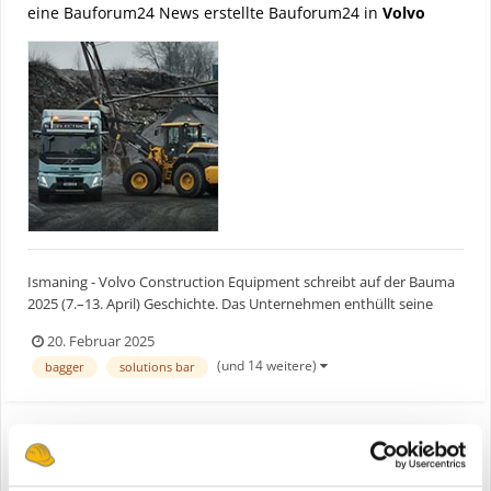
eine Bauforum24 News erstellte Bauforum24 in
Volvo
Ismaning - Volvo Construction Equipment schreibt auf der Bauma
2025 (7.–13. April) Geschichte. Das Unternehmen enthüllt seine
erste emissionsfreie Produktpalette. Die Präsentation umfasst eine
20. Februar 2025
exklusive, vollelektrische Produktreihe und markiert einen
(und 14 weitere)
bagger
solutions bar
bedeutenden Meilenstein im Engagement von Volvo...