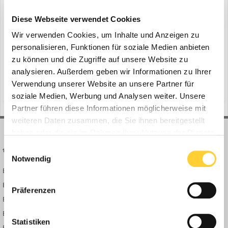
Volvo: neue Null-Emissions-Maschine
ein Thema erstellte Bauforum24 in
News aus der
Diese Webseite verwendet Cookies
Baumaschinen Industrie
Wir verwenden Cookies, um Inhalte und Anzeigen zu
Ismaning - Volvo Construction Equipment schreibt auf der Bauma
personalisieren, Funktionen für soziale Medien anbieten
2025 (7.–13. April) Geschichte. Das Unternehmen enthüllt seine
zu können und die Zugriffe auf unsere Website zu
erste emissionsfreie Produktpalette. Die Präsentation umfasst eine
analysieren. Außerdem geben wir Informationen zu Ihrer
20. Februar 2025
exklusive, vollelektrische Produktreihe und markiert einen
Verwendung unserer Website an unsere Partner für
(und 14 weitere)
bagger
solutions bar
bedeutenden Meilenstein im Engagement von Volvo...
soziale Medien, Werbung und Analysen weiter. Unsere
Partner führen diese Informationen möglicherweise mit
weiteren Daten zusammen, die Sie ihnen bereitgestellt
haben oder die sie im Rahmen Ihrer Nutzung der Dienste
gesammelt haben.
Einwilligungsauswahl
BAUFORUM24
FORUM LINKS
Notwendig
Bauforum24 News
Registrieren
Bauforum24 TV
Anmelden
Präferenzen
BF24 Mediathek
Passwort vergessen?
BF24 Fotostrecken
Neue Themen
Statistiken
Bauforum Shop
Forenübersicht