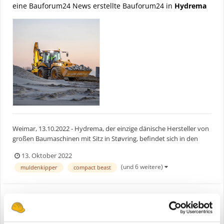
eine Bauforum24 News erstellte Bauforum24 in
Hydrema
Weimar, 13.10.2022 - Hydrema, der einzige dänische Hersteller von
großen Baumaschinen mit Sitz in Støvring, befindet sich in den
letzten Vorbereitungen für die bauma 2022, der Weltleitmesse für
13. Oktober 2022
Baumaschinen, die vom 24. bis 30. Oktober in München
(und 6 weitere)
muldenkipper
compact beast
stattfindet. Bauforum24 Artikel (07.09.2022): Hy...