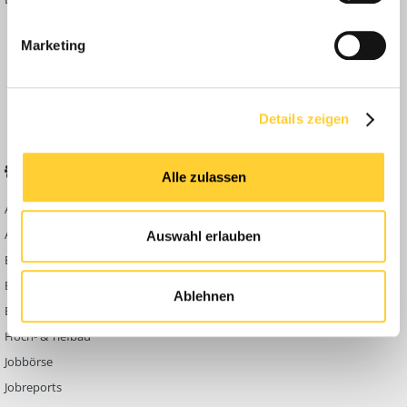
Inside
Marketing
Anleitungen
FAQ
Community Regeln
Details zeigen
BELIEBTE FOREN
KONTAKT
Alle zulassen
Abbruch
Werben auf
Bauforum24
Ausbildung & Beruf
Auswahl erlauben
Kontakt
Bau Allgemein
Impressum
Baumaschinen
Ablehnen
Datenschutzerklärung
Berg- & Tagebau
Hoch- & Tiefbau
Jobbörse
Jobreports