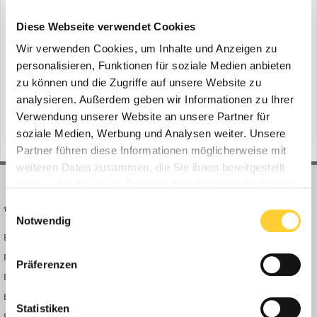
Hydrema 900 G Baggerladerserie
ein Thema erstellte Bauforum24 in
News aus der
Diese Webseite verwendet Cookies
Baumaschinen Industrie
Wir verwenden Cookies, um Inhalte und Anzeigen zu
Weimar, 13.10.2022 - Hydrema, der einzige dänische Hersteller von
personalisieren, Funktionen für soziale Medien anbieten
großen Baumaschinen mit Sitz in Støvring, befindet sich in den
zu können und die Zugriffe auf unsere Website zu
letzten Vorbereitungen für die bauma 2022, der Weltleitmesse für
analysieren. Außerdem geben wir Informationen zu Ihrer
13. Oktober 2022
Baumaschinen, die vom 24. bis 30. Oktober in München
Verwendung unserer Website an unsere Partner für
(und 6 weitere)
muldenkipper
compact beast
stattfindet. Bauforum24 Artikel (07.09.2022): Hy...
soziale Medien, Werbung und Analysen weiter. Unsere
Partner führen diese Informationen möglicherweise mit
weiteren Daten zusammen, die Sie ihnen bereitgestellt
haben oder die sie im Rahmen Ihrer Nutzung der Dienste
gesammelt haben.
Einwilligungsauswahl
BAUFORUM24
FORUM LINKS
Notwendig
Bauforum24 News
Registrieren
Bauforum24 TV
Anmelden
Präferenzen
BF24 Mediathek
Passwort vergessen?
BF24 Fotostrecken
Neue Themen
Statistiken
Bauforum Shop
Forenübersicht