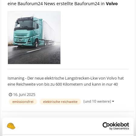
eine Bauforum24 News erstellte Bauforum24 in
Volvo
Ismaning - Der neue elektrische Langstrecken-Lkw von Volvo hat
eine Reichweite von bis zu 600 Kilometern und kann in nur 40
Minuten aufgeladen werden. Volvo Trucks präsentiert erstmals
16. Juni 2025
sein neues elektrisches Flaggschiff, das den Fernverkehr
(und 10 weitere)
emissionsfrei
elektrische reichweite
revolutionieren könnte. Bauforum24 Artikel (24.04.20...