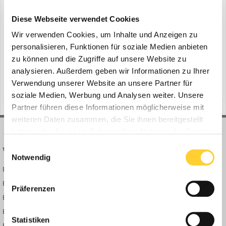
Volvo FH Aero Electric
ein Thema erstellte Bauforum24 in
News aus der
Diese Webseite verwendet Cookies
Baumaschinen Industrie
Wir verwenden Cookies, um Inhalte und Anzeigen zu
Ismaning - Der neue elektrische Langstrecken-Lkw von Volvo hat
personalisieren, Funktionen für soziale Medien anbieten
eine Reichweite von bis zu 600 Kilometern und kann in nur 40
zu können und die Zugriffe auf unsere Website zu
Minuten aufgeladen werden. Volvo Trucks präsentiert erstmals
analysieren. Außerdem geben wir Informationen zu Ihrer
16. Juni 2025
sein neues elektrisches Flaggschiff, das den Fernverkehr
Verwendung unserer Website an unsere Partner für
(und 10 weitere)
emissionsfrei
elektrische reichweite
revolutionieren könnte. Bauforum24 Artikel (24.04.20...
soziale Medien, Werbung und Analysen weiter. Unsere
Partner führen diese Informationen möglicherweise mit
weiteren Daten zusammen, die Sie ihnen bereitgestellt
haben oder die sie im Rahmen Ihrer Nutzung der Dienste
gesammelt haben.
Einwilligungsauswahl
BAUFORUM24
FORUM LINKS
Notwendig
Bauforum24 News
Registrieren
Bauforum24 TV
Anmelden
Präferenzen
BF24 Mediathek
Passwort vergessen?
BF24 Fotostrecken
Neue Themen
Statistiken
Bauforum Shop
Forenübersicht