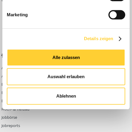
Inside
Marketing
Anleitungen
FAQ
Community Regeln
Details zeigen
BELIEBTE FOREN
KONTAKT
Alle zulassen
Abbruch
Werben auf
Bauforum24
Ausbildung & Beruf
Auswahl erlauben
Kontakt
Bau Allgemein
Impressum
Baumaschinen
Ablehnen
Datenschutzerklärung
Berg- & Tagebau
Hoch- & Tiefbau
Jobbörse
Jobreports