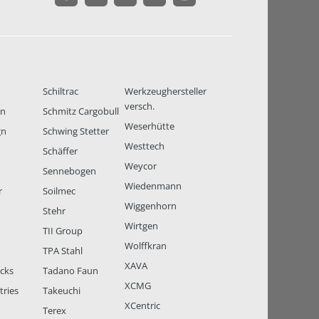
Schiltrac
Werkzeughersteller
versch.
en
Schmitz Cargobull
Weserhütte
gn
Schwing Stetter
Westtech
Schäffer
Weycor
Sennebogen
Wiedenmann
r
Soilmec
Wiggenhorn
Stehr
Wirtgen
TII Group
Wolffkran
TPA Stahl
XAVA
ucks
Tadano Faun
XCMG
tries
Takeuchi
XCentric
Terex