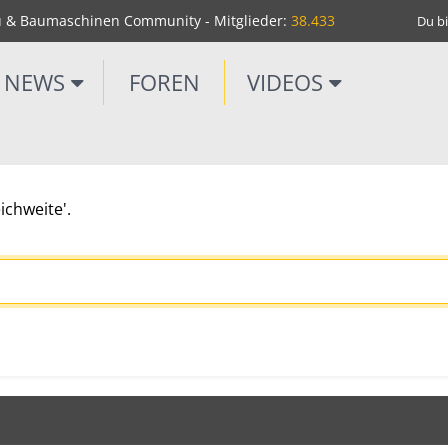
u & Baumaschinen Community - Mitglieder:
38.433
Du bi
NEWS
FOREN
VIDEOS
ichweite'.