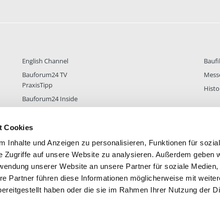
English Channel
Baufi
Bauforum24 TV
Mess
PraxisTipp
Histo
Bauforum24 Inside
t Cookies
 Inhalte und Anzeigen zu personalisieren, Funktionen für sozia
DER
38.433
FOREN STATISTIK
ALLE 
e Zugriffe auf unsere Website zu analysieren. Außerdem geben w
rwendung unserer Website an unsere Partner für soziale Medien
re Partner führen diese Informationen möglicherweise mit weite
ereitgestellt haben oder die sie im Rahmen Ihrer Nutzung der D