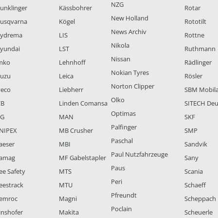
NZG
unklinger
Kässbohrer
Rotar
New Holland
usqvarna
Kögel
Rototilt
News Archiv
ydrema
LIS
Rottne
Nikola
yundai
LST
Ruthmann
Nissan
mko
Lehnhoff
Rädlinger
Nokian Tyres
suzu
Leica
Rösler
Norton Clipper
veco
Liebherr
SBM Mobil
Olko
CB
Linden Comansa
SITECH Deu
Optimas
LG
MAN
SKF
Palfinger
NIPEX
MB Crusher
SMP
Paschal
aeser
MBI
Sandvik
Paul Nutzfahrzeuge
amag
MF Gabelstapler
Sany
Paus
ee Safety
MTS
Scania
Peri
eestrack
MTU
Schaeff
Pfreundt
emroc
Magni
Scheppach
Poclain
inshofer
Makita
Scheuerle