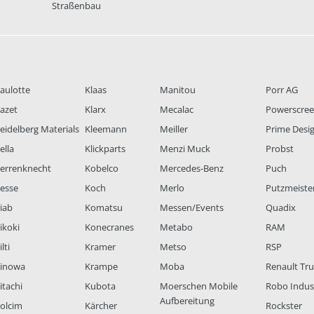
Straßenbau
aulotte
Klaas
Manitou
Porr AG
azet
Klarx
Mecalac
Powerscre
eidelberg Materials
Kleemann
Meiller
Prime Desi
ella
Klickparts
Menzi Muck
Probst
errenknecht
Kobelco
Mercedes-Benz
Puch
esse
Koch
Merlo
Putzmeiste
iab
Komatsu
Messen/Events
Quadix
ikoki
Konecranes
Metabo
RAM
lti
Kramer
Metso
RSP
inowa
Krampe
Moba
Renault Tr
itachi
Kubota
Moerschen Mobile
Robo Indus
Aufbereitung
olcim
Kärcher
Rockster