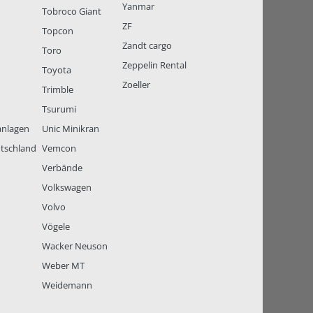
Yanmar
Tobroco Giant
ZF
Topcon
Zandt cargo
Toro
Zeppelin Rental
Toyota
Zoeller
Trimble
Tsurumi
anlagen
Unic Minikran
tschland
Vemcon
Verbände
Volkswagen
Volvo
Vögele
Wacker Neuson
Weber MT
Weidemann