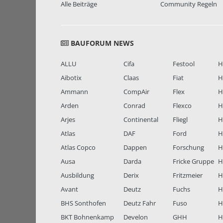
Alle Beiträge
Community Regeln
BAUFORUM NEWS
ALLU
Cifa
Festool
H
Aibotix
Claas
Fiat
H
Ammann
CompAir
Flex
H
Arden
Conrad
Flexco
H
Arjes
Continental
Fliegl
H
Atlas
DAF
Ford
H
Atlas Copco
Dappen
Forschung
H
Ausa
Darda
Fricke Gruppe
H
Ausbildung
Derix
Fritzmeier
Hi
Avant
Deutz
Fuchs
H
BHS Sonthofen
Deutz Fahr
Fuso
H
BKT Bohnenkamp
Develon
GHH
H