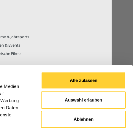
lme & Jobreports
en & Events
rische Filme
Alle zulassen
le Medien
THEMEN
81.271
BEITRÄGE GESAMT
842.666
ir
Auswahl erlauben
, Werbung
ren Daten
ienste
Ablehnen
© 2026 Bauforum24.biz