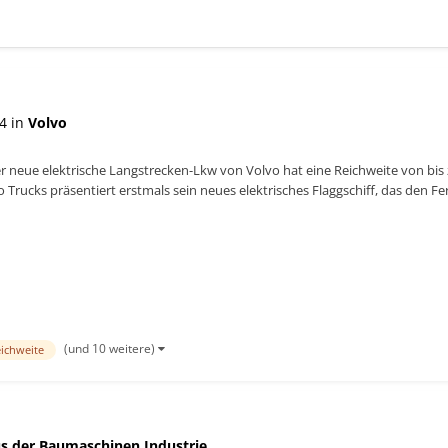
4 in
Volvo
r neue elektrische Langstrecken-Lkw von Volvo hat eine Reichweite von bi
 Trucks präsentiert erstmals sein neues elektrisches Flaggschiff, das den F
(und 10 weitere)
eichweite
s der Baumaschinen Industrie