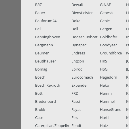
BRZ
Dewalt
GINAF
H
Bauer
Dienstleister
Genesis
H
Bauforum24
Doka
Genie
H
Bell
Doll
Gergen
H
Benninghoven
Doosan Bobcat
Goldhofer
I
Bergmann
Dynapac
Goodyear
I
Beumer
Endress
Groundforce
I
Beutlhauser
Engcon
HKS
J
Bomag
Epiroc
HSG
J
Bosch
Eurocomach
Hagedorn
K
Bosch Rexroth
Expander
Hako
K
Bott
FRD
Hamm
K
Bredenoord
Fassi
Hammel
K
Brokk
Fayat
HanseGrand
K
Case
Fels
Hartl
K
Caterpillar, Zeppelin
Fendt
Hatz
K