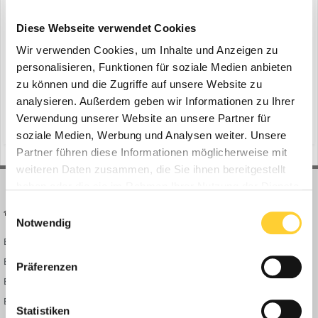
Volvo CE beim Bau Speichersees
ein Thema erstellte Bauforum24 in
News aus der
Diese Webseite verwendet Cookies
Baumaschinen Industrie
Wir verwenden Cookies, um Inhalte und Anzeigen zu
Ismaning - Mit Abschluss des Projekts Kühtai 2 sollen ab 2026 mehr
personalisieren, Funktionen für soziale Medien anbieten
als 200 Millionen kWh erneuerbare Energie in das österreichische
zu können und die Zugriffe auf unsere Website zu
Stromnetz fließen. Volvo-Baumaschinen leisten bei der
analysieren. Außerdem geben wir Informationen zu Ihrer
20. November 2024
Mammutaufgabe einen enormen Beitrag. Bauforum24 Artikel
Verwendung unserer Website an unsere Partner für
(und 16 weitere)
radlader
mobilbagger
(08.11.2024): Neue Volvo High-Reach-Bagger...
soziale Medien, Werbung und Analysen weiter. Unsere
Partner führen diese Informationen möglicherweise mit
weiteren Daten zusammen, die Sie ihnen bereitgestellt
haben oder die sie im Rahmen Ihrer Nutzung der Dienste
gesammelt haben.
Einwilligungsauswahl
BAUFORUM24
FORUM LINKS
Notwendig
Bauforum24 News
Registrieren
Bauforum24 TV
Anmelden
Präferenzen
BF24 Mediathek
Passwort vergessen?
BF24 Fotostrecken
Neue Themen
Statistiken