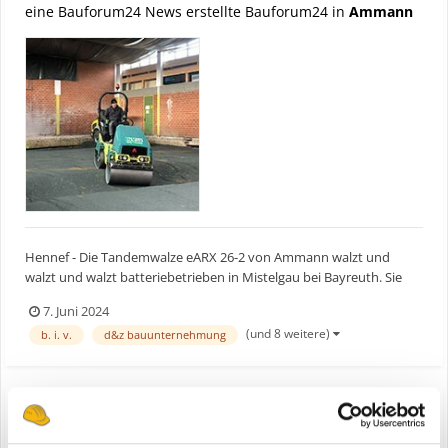
eine Bauforum24 News erstellte Bauforum24 in
Ammann
Hennef - Die Tandemwalze eARX 26-2 von Ammann walzt und
walzt und walzt batteriebetrieben in Mistelgau bei Bayreuth. Sie
verrichtet ihren Job stetig, leise und emissionsfrei bei der
7. Juni 2024
Renovierung einer Sporthalle. Bauforum24 Artikel (29.02.2024):
(und 8 weitere)
b. i. v.
d&z bauunternehmung
Ammann Rüttelplatten eAPF 12/40 Der Bode...