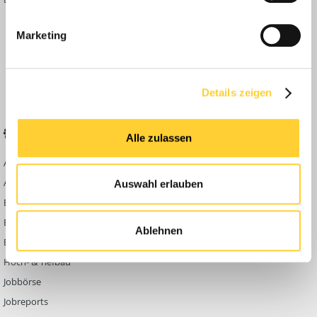
Inside
Marketing
Anleitungen
FAQ
Community Regeln
Details zeigen
BELIEBTE FOREN
KONTAKT
Alle zulassen
Abbruch
Werben auf
Bauforum24
Ausbildung & Beruf
Auswahl erlauben
Kontakt
Bau Allgemein
Impressum
Baumaschinen
Ablehnen
Datenschutzerklärung
Berg- & Tagebau
Hoch- & Tiefbau
Jobbörse
Jobreports