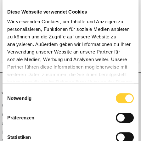
Zero Emission: Ammann eARX 26-2
ein Thema erstellte Bauforum24 in
News aus der
Diese Webseite verwendet Cookies
Baumaschinen Industrie
Wir verwenden Cookies, um Inhalte und Anzeigen zu
Hennef - Die Tandemwalze eARX 26-2 von Ammann walzt und
personalisieren, Funktionen für soziale Medien anbieten
walzt und walzt batteriebetrieben in Mistelgau bei Bayreuth. Sie
zu können und die Zugriffe auf unsere Website zu
verrichtet ihren Job stetig, leise und emissionsfrei bei der
analysieren. Außerdem geben wir Informationen zu Ihrer
7. Juni 2024
Renovierung einer Sporthalle. Bauforum24 Artikel (29.02.2024):
Verwendung unserer Website an unsere Partner für
(und 8 weitere)
b. i. v.
d&z bauunternehmung
Ammann Rüttelplatten eAPF 12/40 Der Bode...
soziale Medien, Werbung und Analysen weiter. Unsere
Partner führen diese Informationen möglicherweise mit
weiteren Daten zusammen, die Sie ihnen bereitgestellt
haben oder die sie im Rahmen Ihrer Nutzung der Dienste
gesammelt haben.
Einwilligungsauswahl
BAUFORUM24
FORUM LINKS
Notwendig
Bauforum24 News
Registrieren
Bauforum24 TV
Anmelden
Präferenzen
BF24 Mediathek
Passwort vergessen?
BF24 Fotostrecken
Neue Themen
Statistiken
Bauforum Shop
Forenübersicht