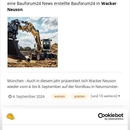
eine Bauforum24 News erstellte Bauforum24 in
Wacker
Neuson
München - Auch in diesem Jahr präsentiert sich Wacker Neuson
wieder vom 4. bis 8. September auf der Nordbau in Neumünster.
Die Besucher können sich auf dem rund 1.000 Quadratmeter
(und 16 weitere)
4. September 2024
walzen
platten
großen Stand N115 im Freigelände Nord von den innovativen zero
emission Lösungen, Kompaktmaschinen, Baugeräten und Diens...