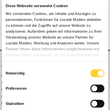
Wacker Neuson auf der Nordbau 2024
Diese Webseite verwendet Cookies
ein Thema erstellte Bauforum24 in
News aus der
Baumaschinen Industrie
Wir verwenden Cookies, um Inhalte und Anzeigen zu
personalisieren, Funktionen für soziale Medien anbieten
München - Auch in diesem Jahr präsentiert sich Wacker Neuson
zu können und die Zugriffe auf unsere Website zu
wieder vom 4. bis 8. September auf der Nordbau in Neumünster.
Die Besucher können sich auf dem rund 1.000 Quadratmeter
analysieren. Außerdem geben wir Informationen zu Ihrer
(und 16 weitere)
4. September 2024
walzen
platten
großen Stand N115 im Freigelände Nord von den innovativen zero
Verwendung unserer Website an unsere Partner für
emission Lösungen, Kompaktmaschinen, Baugeräten und Diens...
soziale Medien, Werbung und Analysen weiter. Unsere
Partner führen diese Informationen möglicherweise mit
weiteren Daten zusammen, die Sie ihnen bereitgestellt
haben oder die sie im Rahmen Ihrer Nutzung der Dienste
BAUFORUM24
FORUM LINKS
gesammelt haben.
Einwilligungsauswahl
Notwendig
Bauforum24 News
Registrieren
Bauforum24 TV
Anmelden
Präferenzen
BF24 Mediathek
Passwort vergessen?
BF24 Fotostrecken
Neue Themen
Bauforum Shop
Forenübersicht
Statistiken