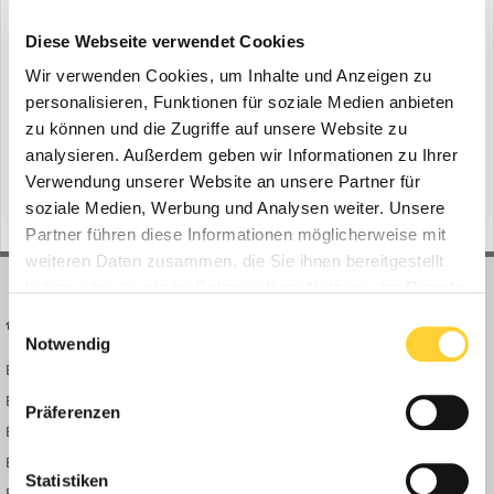
Hamm: Elektro Tandemwalzen
ein Thema erstellte Bauforum24 in
News aus der
Diese Webseite verwendet Cookies
Baumaschinen Industrie
Wir verwenden Cookies, um Inhalte und Anzeigen zu
Windhagen, 10.11.2022 - Hamm präsentiert erstmals komplett
personalisieren, Funktionen für soziale Medien anbieten
batterie-elektrisch angetriebene Tandemwalzen. Die Modelle
zu können und die Zugriffe auf unsere Website zu
ergänzen die Serie HD CompactLine und werden im ersten Schritt
analysieren. Außerdem geben wir Informationen zu Ihrer
10. November 2022
dem europäischen Markt zur Verfügung stehen. Einige Modelle
Verwendung unserer Website an unsere Partner für
(und 10 weitere)
batterie-elektrisch
e-kombiwalze
sind ausgestattet mit Oszillationsbandagen, darunter auch d...
soziale Medien, Werbung und Analysen weiter. Unsere
Partner führen diese Informationen möglicherweise mit
weiteren Daten zusammen, die Sie ihnen bereitgestellt
haben oder die sie im Rahmen Ihrer Nutzung der Dienste
gesammelt haben.
Einwilligungsauswahl
BAUFORUM24
FORUM LINKS
Notwendig
Bauforum24 News
Registrieren
Bauforum24 TV
Anmelden
Präferenzen
BF24 Mediathek
Passwort vergessen?
BF24 Fotostrecken
Neue Themen
Statistiken
Bauforum Shop
Forenübersicht