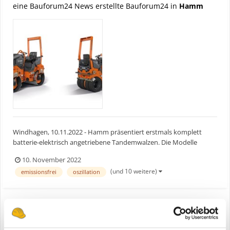
eine Bauforum24 News erstellte Bauforum24 in
Hamm
Windhagen, 10.11.2022 - Hamm präsentiert erstmals komplett
batterie-elektrisch angetriebene Tandemwalzen. Die Modelle
ergänzen die Serie HD CompactLine und werden im ersten Schritt
10. November 2022
dem europäischen Markt zur Verfügung stehen. Einige Modelle
(und 10 weitere)
emissionsfrei
oszillation
sind ausgestattet mit Oszillationsbandagen, darunter auch d...