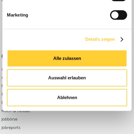
Inside
Marketing
Anleitungen
FAQ
Community Regeln
Details zeigen
BELIEBTE FOREN
KONTAKT
Alle zulassen
Abbruch
Werben auf
Bauforum24
Ausbildung & Beruf
Auswahl erlauben
Kontakt
Bau Allgemein
Impressum
Baumaschinen
Ablehnen
Datenschutzerklärung
Berg- & Tagebau
Hoch- & Tiefbau
Jobbörse
Jobreports