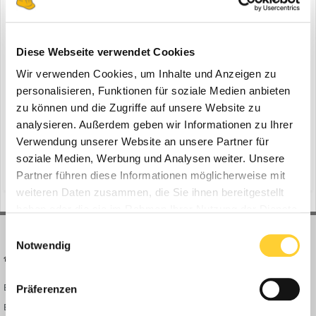
Doosan vervollständigt Stage-V-Bagger
Diese Webseite verwendet Cookies
ein Thema erstellte Bauforum24 in
News aus der
Baumaschinen Industrie
Wir verwenden Cookies, um Inhalte und Anzeigen zu
personalisieren, Funktionen für soziale Medien anbieten
Groot Ammers (Niederlande), Februar 2020 - Mit der Einführung
zu können und die Zugriffe auf unsere Website zu
des neuen 40-Tonnen-Modells DX380LC-7 hat Doosan die 30-40-
Tonnen-Familie der Stage-V-Bagger des Unternehmens
analysieren. Außerdem geben wir Informationen zu Ihrer
1
6. Februar 2020
6 Antworten
vervollständigt. Zusammen mit den neuen Modellen DX300LC-7
Verwendung unserer Website an unsere Partner für
(30 Tonnen) und DX350LC-7 (36 Tonnen) der Stufe V bietet der
d-ecopower-technologie
doosan d-ecopower-technologie
soziale Medien, Werbung und Analysen weiter. Unsere
DX380LC-...
(und 12 weitere)
Partner führen diese Informationen möglicherweise mit
weiteren Daten zusammen, die Sie ihnen bereitgestellt
haben oder die sie im Rahmen Ihrer Nutzung der Dienste
gesammelt haben.
Einwilligungsauswahl
Notwendig
BAUFORUM24
FORUM LINKS
Bauforum24 News
Registrieren
Präferenzen
Bauforum24 TV
Anmelden