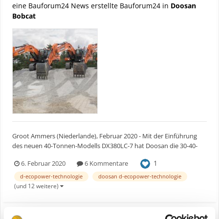
eine Bauforum24 News erstellte Bauforum24 in
Doosan
Bobcat
Groot Ammers (Niederlande), Februar 2020 - Mit der Einführung
des neuen 40-Tonnen-Modells DX380LC-7 hat Doosan die 30-40-
Tonnen-Familie der Stage-V-Bagger des Unternehmens
1
6. Februar 2020
6 Kommentare
vervollständigt. Zusammen mit den neuen Modellen DX300LC-7
(30 Tonnen) und DX350LC-7 (36 Tonnen) der Stufe V bietet der
d-ecopower-technologie
doosan d-ecopower-technologie
DX380LC-...
(und 12 weitere)