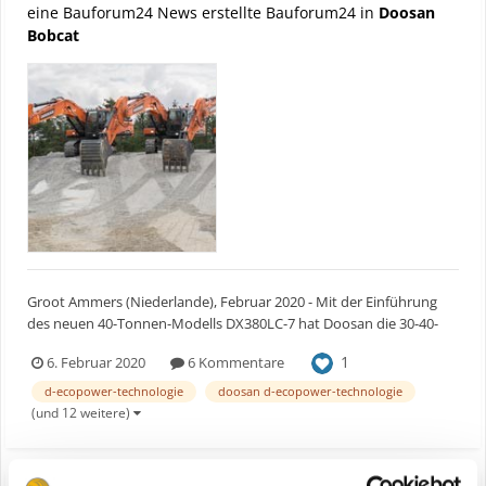
eine Bauforum24 News erstellte Bauforum24 in
Doosan
Bobcat
Groot Ammers (Niederlande), Februar 2020 - Mit der Einführung
des neuen 40-Tonnen-Modells DX380LC-7 hat Doosan die 30-40-
Tonnen-Familie der Stage-V-Bagger des Unternehmens
1
6. Februar 2020
6 Kommentare
vervollständigt. Zusammen mit den neuen Modellen DX300LC-7
(30 Tonnen) und DX350LC-7 (36 Tonnen) der Stufe V bietet der
d-ecopower-technologie
doosan d-ecopower-technologie
DX380LC-...
(und 12 weitere)