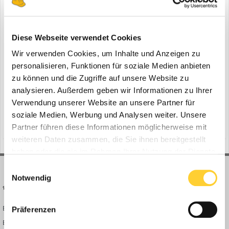
Doosan vervollständigt Stage-V-Bagger
Diese Webseite verwendet Cookies
ein Thema erstellte Bauforum24 in
News aus der
Baumaschinen Industrie
Wir verwenden Cookies, um Inhalte und Anzeigen zu
personalisieren, Funktionen für soziale Medien anbieten
Groot Ammers (Niederlande), Februar 2020 - Mit der Einführung
zu können und die Zugriffe auf unsere Website zu
des neuen 40-Tonnen-Modells DX380LC-7 hat Doosan die 30-40-
Tonnen-Familie der Stage-V-Bagger des Unternehmens
analysieren. Außerdem geben wir Informationen zu Ihrer
1
6. Februar 2020
6 Antworten
vervollständigt. Zusammen mit den neuen Modellen DX300LC-7
Verwendung unserer Website an unsere Partner für
(30 Tonnen) und DX350LC-7 (36 Tonnen) der Stufe V bietet der
d-ecopower-technologie
doosan d-ecopower-technologie
soziale Medien, Werbung und Analysen weiter. Unsere
DX380LC-...
(und 12 weitere)
Partner führen diese Informationen möglicherweise mit
weiteren Daten zusammen, die Sie ihnen bereitgestellt
haben oder die sie im Rahmen Ihrer Nutzung der Dienste
gesammelt haben.
Einwilligungsauswahl
Notwendig
BAUFORUM24
FORUM LINKS
Bauforum24 News
Registrieren
Präferenzen
Bauforum24 TV
Anmelden