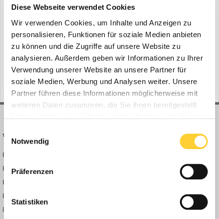
ein Thema erstellte Bauforum24 in
News aus der
Diese Webseite verwendet Cookies
Baumaschinen Industrie
Wir verwenden Cookies, um Inhalte und Anzeigen zu
Tuggen (Schweiz) - Ende April wurde in Tuggen im Kanton Schwyz
personalisieren, Funktionen für soziale Medien anbieten
Geschichte geschrieben. Die KIBAG, eines der großen Unternehmen
zu können und die Zugriffe auf unsere Website zu
der Schweiz im Bereich Baustoffe und Bauwesen, hat den
analysieren. Außerdem geben wir Informationen zu Ihrer
1
12. Mai
autonomen DEVELON-Real-X-Kettenbagger, eine gemeinsam
Verwendung unserer Website an unsere Partner für
Entwicklung mit Gravis Robotics, als erstes europäisches Unterne...
(und 9 weitere)
gravis robotics
kibag
soziale Medien, Werbung und Analysen weiter. Unsere
Partner führen diese Informationen möglicherweise mit
weiteren Daten zusammen, die Sie ihnen bereitgestellt
haben oder die sie im Rahmen Ihrer Nutzung der Dienste
gesammelt haben.
Einwilligungsauswahl
BAUFORUM24
FORUM LINKS
Notwendig
Bauforum24 News
Registrieren
Bauforum24 TV
Anmelden
Präferenzen
BF24 Mediathek
Passwort vergessen?
BF24 Fotostrecken
Neue Themen
Statistiken
Bauforum Shop
Forenübersicht