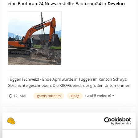
eine Bauforum24 News erstellte Bauforum24 in
Develon
Tuggen (Schweiz) - Ende April wurde in Tuggen im Kanton Schwyz
Geschichte geschrieben. Die KIBAG, eines der großen Unternehmen
der Schweiz im Bereich Baustoffe und Bauwesen, hat den
(und 9 weitere)
12. Mai
gravis robotics
kibag
autonomen DEVELON-Real-X-Kettenbagger, eine gemeinsam
Entwicklung mit Gravis Robotics, als erstes europäisches Unterne...
DEVELON-Real-X-Kettenbagger