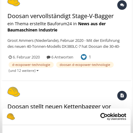
Doosan vervollständigt Stage-V-Bagger
ein Thema erstellte Bauforum24 in
News aus der
Baumaschinen Industrie
Groot Ammers (Niederlande), Februar 2020 - Mit der Einführung
des neuen 40-Tonnen-Modells DX380LC-7 hat Doosan die 30-40-
Tonnen-Familie der Stage-V-Bagger des Unternehmens
1
6. Februar 2020
6 Antworten
vervollständigt. Zusammen mit den neuen Modellen DX300LC-7
(30 Tonnen) und DX350LC-7 (36 Tonnen) der Stufe V bietet der
d-ecopower-technologie
doosan d-ecopower-technologie
DX380LC-...
(und 12 weitere)
Doosan stellt neuen Kettenbagger vor
eine Bauforum24 News erstellte Bauforum24 in
Doosan
Bobcat