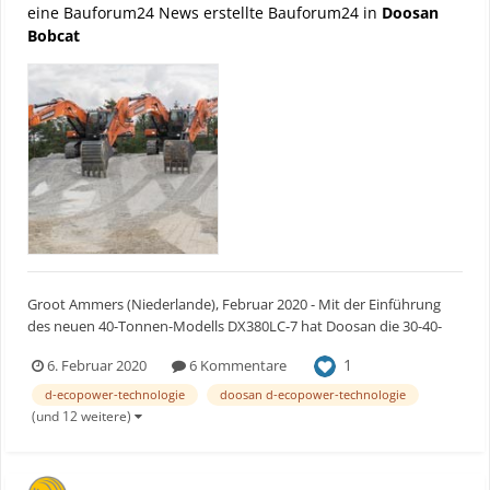
eine Bauforum24 News erstellte Bauforum24 in
Doosan
Bobcat
Groot Ammers (Niederlande), Februar 2020 - Mit der Einführung
des neuen 40-Tonnen-Modells DX380LC-7 hat Doosan die 30-40-
Tonnen-Familie der Stage-V-Bagger des Unternehmens
1
6. Februar 2020
6 Kommentare
vervollständigt. Zusammen mit den neuen Modellen DX300LC-7
(30 Tonnen) und DX350LC-7 (36 Tonnen) der Stufe V bietet der
d-ecopower-technologie
doosan d-ecopower-technologie
DX380LC-...
(und 12 weitere)