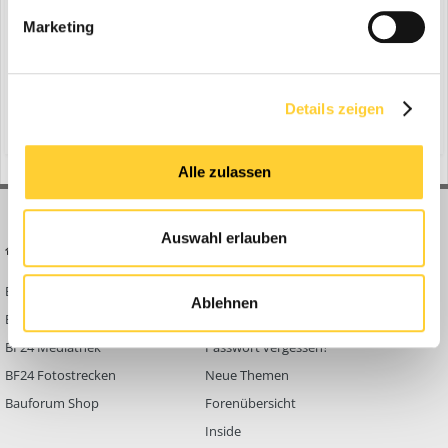
Baumaschinen Industrie
Marketing
Prag (Tschechische Republik), Juni 2021 - Doosan stellte den ersten
der neuen Generation von mittelgroßen, Stufe-V-konformen
Bagger vor: das neue Kettenbagger-Modell DX225LC-7 mit 23
1
23. Juni 2021
Tonnen. Der DX225LC-7 ist auch der erste Doosan-Bagger dieser
Details zeigen
Größe der mit Doosan‘s innovativer D-ECOPOWER-Technolog...
(und 9 weitere)
tiltrotator
vbo
Alle zulassen
Auswahl erlauben
BAUFORUM24
FORUM LINKS
Bauforum24 News
Registrieren
Ablehnen
Bauforum24 TV
Anmelden
BF24 Mediathek
Passwort vergessen?
BF24 Fotostrecken
Neue Themen
Bauforum Shop
Forenübersicht
Inside