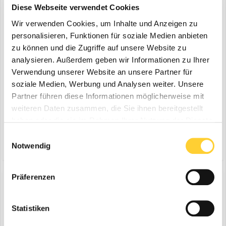
Diese Webseite verwendet Cookies
Wir verwenden Cookies, um Inhalte und Anzeigen zu
personalisieren, Funktionen für soziale Medien anbieten
zu können und die Zugriffe auf unsere Website zu
analysieren. Außerdem geben wir Informationen zu Ihrer
Verwendung unserer Website an unsere Partner für
soziale Medien, Werbung und Analysen weiter. Unsere
Partner führen diese Informationen möglicherweise mit
Prag (Tschechische Republik), Juni 2021 - Doosan stellte den ersten
weiteren Daten zusammen, die Sie ihnen bereitgestellt
der neuen Generation von mittelgroßen, Stufe-V-konformen
haben oder die sie im Rahmen Ihrer Nutzung der Dienste
Bagger vor: das neue Kettenbagger-Modell DX225LC-7 mit 23
1
23. Juni 2021
gesammelt haben.
Tonnen. Der DX225LC-7 ist auch der erste Doosan-Bagger dieser
Einwilligungsauswahl
Größe der mit Doosan‘s innovativer D-ECOPOWER-Technolog...
(und 9 weitere)
tiltrotator
vbo
Notwendig
Präferenzen
Doosan stellt neuen Kettenbagger vor
Statistiken
ein Thema erstellte Bauforum24 in
News aus der