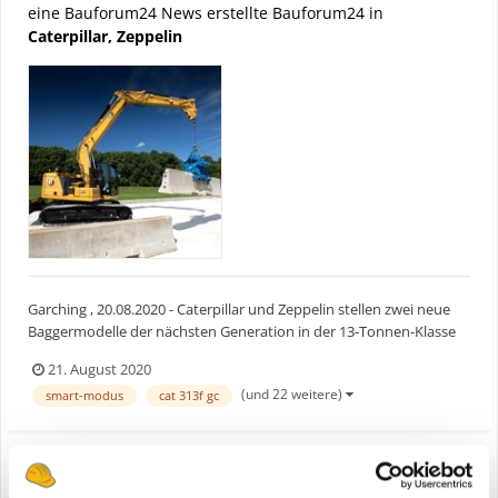
eine Bauforum24 News erstellte Bauforum24 in
Caterpillar, Zeppelin
Garching , 20.08.2020 - Caterpillar und Zeppelin stellen zwei neue
Baggermodelle der nächsten Generation in der 13-Tonnen-Klasse
vor. Cat 313 und Cat 313 GC überzeugen mit mehr Leistung und
21. August 2020
Effizienz sowie mit niedrigeren Vorhalte- und Betriebskosten. Der
(und 22 weitere)
smart-modus
cat 313f gc
neue Cat 313 bietet, laut Angaben des Herste...