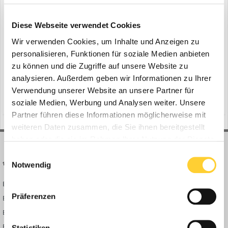
Cat & Zeppelin präsentieren Kettenbagger
Diese Webseite verwendet Cookies
ein Thema erstellte Bauforum24 in
News aus der
Baumaschinen Industrie
Wir verwenden Cookies, um Inhalte und Anzeigen zu
personalisieren, Funktionen für soziale Medien anbieten
Garching , 20.08.2020 - Caterpillar und Zeppelin stellen zwei neue
zu können und die Zugriffe auf unsere Website zu
Baggermodelle der nächsten Generation in der 13-Tonnen-Klasse
vor. Cat 313 und Cat 313 GC überzeugen mit mehr Leistung und
analysieren. Außerdem geben wir Informationen zu Ihrer
1
21. August 2020
Effizienz sowie mit niedrigeren Vorhalte- und Betriebskosten. Der
Verwendung unserer Website an unsere Partner für
neue Cat 313 bietet, laut Angaben des Herste...
(und 22 weitere)
smart-modus
cat 313f gc
soziale Medien, Werbung und Analysen weiter. Unsere
Partner führen diese Informationen möglicherweise mit
weiteren Daten zusammen, die Sie ihnen bereitgestellt
haben oder die sie im Rahmen Ihrer Nutzung der Dienste
gesammelt haben.
Einwilligungsauswahl
BAUFORUM24
FORUM LINKS
Notwendig
Bauforum24 News
Registrieren
Präferenzen
Bauforum24 TV
Anmelden
BF24 Mediathek
Passwort vergessen?
BF24 Fotostrecken
Neue Themen
Statistiken