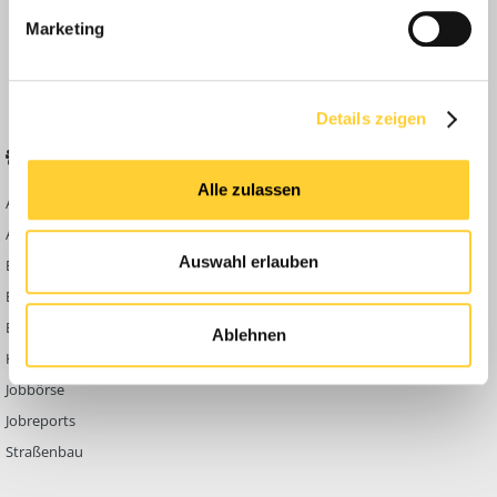
Anleitungen
Marketing
FAQ
Community Regeln
Details zeigen
BELIEBTE FOREN
KONTAKT
Alle zulassen
Abbruch
Werben auf
Bauforum24
Ausbildung & Beruf
Kontakt
Auswahl erlauben
Bau Allgemein
Impressum
Baumaschinen
Datenschutzerklärung
Berg- & Tagebau
Ablehnen
Hoch- & Tiefbau
Jobbörse
Jobreports
Straßenbau