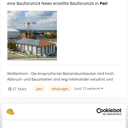
eine Bauforum24 News erstellte Bauforum24 in
Peri
Weißenhorn - Die Ansprüche bei Bestandsumbauten sind hoch.
Abbruch- und Bauarbeiten sind eng miteinander verzahnt und
müssen zeitlich und räumlich koordiniert werden. Gleichzeitig soll
(und 12 weitere)
27. März
peri
schalungen
der Gebäudebestand während der Umbaumaßnahme geschützt
und die Nutzung nach Möglichkeit aufrechterhalten werden....
PERI beim IMAX-Umbau