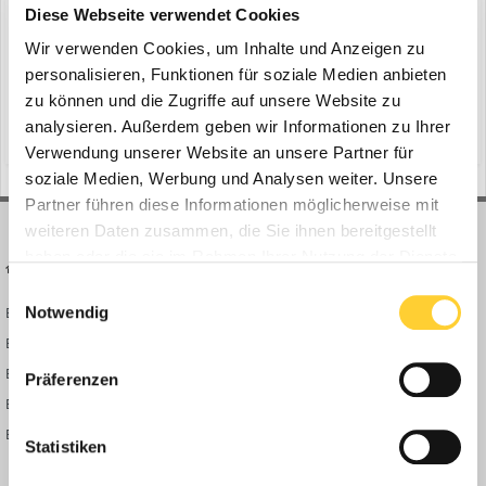
ein Thema erstellte Bauforum24 in
News aus der
Diese Webseite verwendet Cookies
Baumaschinen Industrie
Wir verwenden Cookies, um Inhalte und Anzeigen zu
Weißenhorn - Die Ansprüche bei Bestandsumbauten sind hoch.
personalisieren, Funktionen für soziale Medien anbieten
Abbruch- und Bauarbeiten sind eng miteinander verzahnt und
zu können und die Zugriffe auf unsere Website zu
müssen zeitlich und räumlich koordiniert werden. Gleichzeitig soll
analysieren. Außerdem geben wir Informationen zu Ihrer
(und 12 weitere)
27. März
peri
schalungen
der Gebäudebestand während der Umbaumaßnahme geschützt
Verwendung unserer Website an unsere Partner für
und die Nutzung nach Möglichkeit aufrechterhalten werden....
soziale Medien, Werbung und Analysen weiter. Unsere
Partner führen diese Informationen möglicherweise mit
weiteren Daten zusammen, die Sie ihnen bereitgestellt
haben oder die sie im Rahmen Ihrer Nutzung der Dienste
BAUFORUM24
FORUM LINKS
gesammelt haben.
Einwilligungsauswahl
Notwendig
Bauforum24 News
Registrieren
Bauforum24 TV
Anmelden
BF24 Mediathek
Passwort vergessen?
Präferenzen
BF24 Fotostrecken
Neue Themen
Bauforum Shop
Forenübersicht
Statistiken
Inside