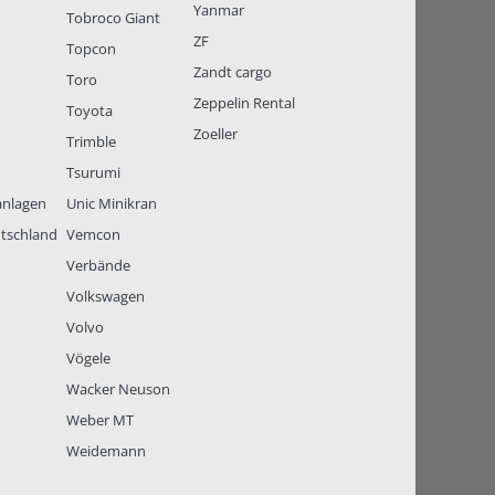
Yanmar
Tobroco Giant
ZF
Topcon
Zandt cargo
Toro
Zeppelin Rental
Toyota
Zoeller
Trimble
Tsurumi
anlagen
Unic Minikran
tschland
Vemcon
Verbände
Volkswagen
Volvo
Vögele
Wacker Neuson
Weber MT
Weidemann