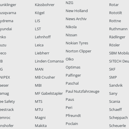
NZG
unklinger
Kässbohrer
Rotar
New Holland
usqvarna
Kögel
Rototilt
News Archiv
ydrema
LIS
Rottne
Nikola
yundai
LST
Ruthmann
Nissan
mko
Lehnhoff
Rädlinger
Nokian Tyres
suzu
Leica
Rösler
Norton Clipper
veco
Liebherr
SBM Mobil
Olko
CB
Linden Comansa
SITECH Deu
Optimas
LG
MAN
SKF
Palfinger
NIPEX
MB Crusher
SMP
Paschal
aeser
MBI
Sandvik
Paul Nutzfahrzeuge
amag
MF Gabelstapler
Sany
Paus
ee Safety
MTS
Scania
Peri
eestrack
MTU
Schaeff
Pfreundt
emroc
Magni
Scheppach
Poclain
inshofer
Makita
Scheuerle