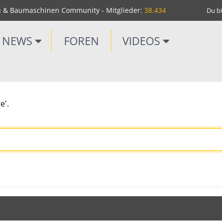
u & Baumaschinen Community - Mitglieder:
38.434
Du bi
NEWS
FOREN
VIDEOS
e'.