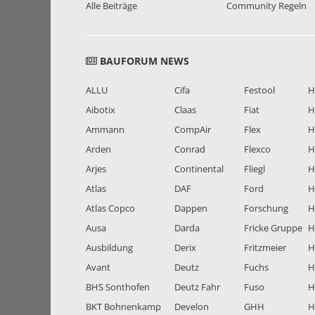
Alle Beiträge
Community Regeln
BAUFORUM NEWS
ALLU
Cifa
Festool
H
Aibotix
Claas
Fiat
H
Ammann
CompAir
Flex
H
Arden
Conrad
Flexco
H
Arjes
Continental
Fliegl
H
Atlas
DAF
Ford
H
Atlas Copco
Dappen
Forschung
H
Ausa
Darda
Fricke Gruppe
H
Ausbildung
Derix
Fritzmeier
Hi
Avant
Deutz
Fuchs
H
BHS Sonthofen
Deutz Fahr
Fuso
H
BKT Bohnenkamp
Develon
GHH
H