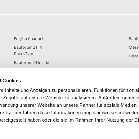
English Channel
Baufi
Bauforum24 TV
Mess
PraxisTipp
Histo
Bauforum24 Inside
t Cookies
 Inhalte und Anzeigen zu personalisieren, Funktionen für sozia
DER
38.434
FOREN STATISTIK
ALLE 
e Zugriffe auf unsere Website zu analysieren. Außerdem geben w
rwendung unserer Website an unsere Partner für soziale Medien
re Partner führen diese Informationen möglicherweise mit weite
ereitgestellt haben oder die sie im Rahmen Ihrer Nutzung der D