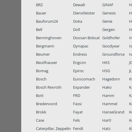
BRZ
Dewalt
GINAF
H
Bauer
Dienstleister
Genesis
H
Bauforum24
Doka
Genie
H
Bell
Doll
Gergen
H
Benninghoven
Doosan Bobcat
Goldhofer
I
Bergmann
Dynapac
Goodyear
I
Beumer
Endress
Groundforce
I
Beutlhauser
Engcon
HKS
J
Bomag
Epiroc
HSG
J
Bosch
Eurocomach
Hagedorn
K
Bosch Rexroth
Expander
Hako
K
Bott
FRD
Hamm
K
Bredenoord
Fassi
Hammel
K
Brokk
Fayat
HanseGrand
K
Case
Fels
Hartl
K
Caterpillar, Zeppelin
Fendt
Hatz
K