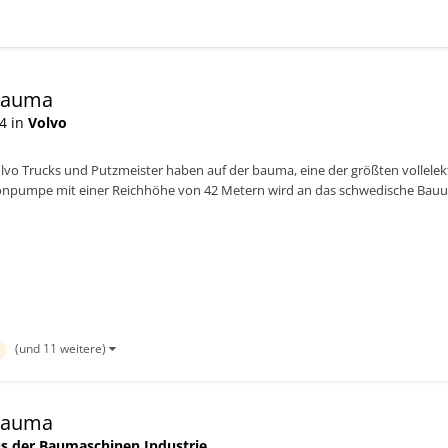
 bauma
4 in
Volvo
lvo Trucks und Putzmeister haben auf der bauma, eine der größten vollele
onpumpe mit einer Reichhöhe von 42 Metern wird an das schwedische Bauu
olvo:...
(und 11 weitere)
 bauma
s der Baumaschinen Industrie