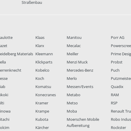
Straßenbau
aulotte
Klaas
Manitou
Porr AG
azet
Klarx
Mecalac
Powerscre
eidelberg Materials
Kleemann
Meiller
Prime Desi
ella
Klickparts
Menzi Muck
Probst
errenknecht
Kobelco
Mercedes-Benz
Puch
esse
Koch
Merlo
Putzmeiste
iab
Komatsu
Messen/Events
Quadix
ikoki
Konecranes
Metabo
RAM
lti
Kramer
Metso
RSP
inowa
Krampe
Moba
Renault Tr
itachi
Kubota
Moerschen Mobile
Robo Indus
Aufbereitung
olcim
Kärcher
Rockster