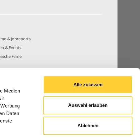
lme & Jobreports
en & Events
rische Filme
Alle zulassen
le Medien
THEMEN
81.272
BEITRÄGE GESAMT
842.686
ir
Auswahl erlauben
, Werbung
ren Daten
ienste
Ablehnen
© 2026 Bauforum24.biz