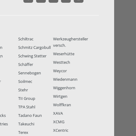
Schiltrac
Werkzeughersteller
versch.
en
Schmitz Cargobull
Weserhütte
gn
Schwing Stetter
Westtech
Schäffer
Weycor
Sennebogen
Wiedenmann
r
Soilmec
Wiggenhorn
Stehr
Wirtgen
TII Group
Wolffkran
TPA Stahl
XAVA
ucks
Tadano Faun
XCMG
tries
Takeuchi
XCentric
Terex