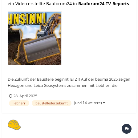
ein Video erstellte Bauforum24 in
Bauforum24 TV-Reports
Die Zukunft der Baustelle beginnt JETZT! Auf der bauma 2025 zeigen
Hexagon und Leica Geosystems zusammen mit Liebherr die
neuesten Innovationen für den Baualltag: automatisierte
28. April 2025
Baumaschinen, 3D-Laserscanner, Robotik und GPS-Steuerung. Wir
(und 14 weitere)
liebherr
baustellederzukunft
waren live dabei – mit exklusiven Eindrücken von der Baustel...