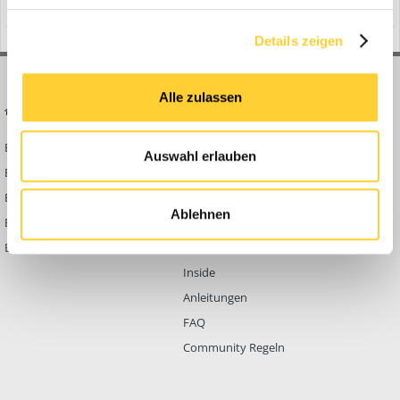
Details zeigen
Alle zulassen
BAUFORUM24
FORUM LINKS
Bauforum24 News
Registrieren
Auswahl erlauben
Bauforum24 TV
Anmelden
BF24 Mediathek
Passwort vergessen?
Ablehnen
BF24 Fotostrecken
Neue Themen
Bauforum Shop
Forenübersicht
Inside
Anleitungen
FAQ
Community Regeln