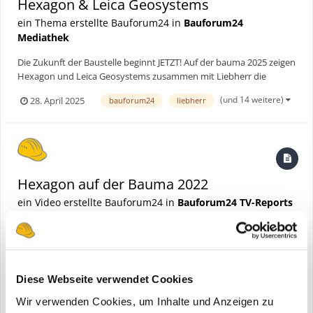
Hexagon & Leica Geosystems
ein Thema erstellte Bauforum24 in
Bauforum24
Mediathek
Die Zukunft der Baustelle beginnt JETZT! Auf der bauma 2025 zeigen
Hexagon und Leica Geosystems zusammen mit Liebherr die
neuesten Innovationen für den Baualltag: automatisierte
(und 14 weitere)
28. April 2025
bauforum24
liebherr
Baumaschinen, 3D-Laserscanner, Robotik und GPS-Steuerung. Wir
waren live dabei – mit exklusiven Eindrücken von der Baustel...
Hexagon auf der Bauma 2022
ein Video erstellte Bauforum24 in
Bauforum24 TV-Reports
Diese Webseite verwendet Cookies
Wir verwenden Cookies, um Inhalte und Anzeigen zu