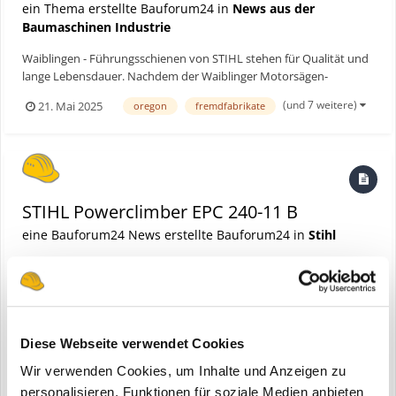
ein Thema erstellte Bauforum24 in
News aus der
Baumaschinen Industrie
Waiblingen - Führungsschienen von STIHL stehen für Qualität und
lange Lebensdauer. Nachdem der Waiblinger Motorsägen-
Spezialist seine Führungsschienen bisher exklusiv für Motorsägen
(und 7 weitere)
21. Mai 2025
oregon
fremdfabrikate
der eigenen Marke gefertigt hat, erweitert er sein Portfolio und
macht STIHL Qualität mit der Light 04 auch für Besitz...
STIHL Powerclimber EPC 240-11 B
eine Bauforum24 News erstellte Bauforum24 in
Stihl
Diese Webseite verwendet Cookies
Wir verwenden Cookies, um Inhalte und Anzeigen zu
personalisieren, Funktionen für soziale Medien anbieten