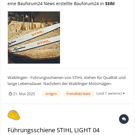
eine Bauforum24 News erstellte Bauforum24 in
Stihl
Waiblingen - Führungsschienen von STIHL stehen für Qualität und
lange Lebensdauer. Nachdem der Waiblinger Motorsägen-
Spezialist seine Führungsschienen bisher exklusiv für Motorsägen
(und 7 weitere)
21. Mai 2025
oregon
fremdfabrikate
der eigenen Marke gefertigt hat, erweitert er sein Portfolio und
macht STIHL Qualität mit der Light 04 auch für Besitz...
Führungsschiene STIHL LIGHT 04