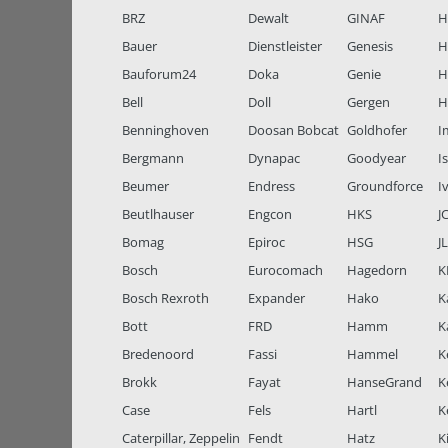
BRZ
Dewalt
GINAF
H
Bauer
Dienstleister
Genesis
H
Bauforum24
Doka
Genie
H
Bell
Doll
Gergen
H
Benninghoven
Doosan Bobcat
Goldhofer
I
Bergmann
Dynapac
Goodyear
I
Beumer
Endress
Groundforce
I
Beutlhauser
Engcon
HKS
J
Bomag
Epiroc
HSG
J
Bosch
Eurocomach
Hagedorn
K
Bosch Rexroth
Expander
Hako
K
Bott
FRD
Hamm
K
Bredenoord
Fassi
Hammel
K
Brokk
Fayat
HanseGrand
K
Case
Fels
Hartl
K
Caterpillar, Zeppelin
Fendt
Hatz
K