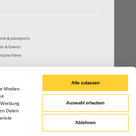
lme & Jobreports
en & Events
rische Filme
Alle zulassen
le Medien
THEMEN
81.270
BEITRÄGE GESAMT
842.657
ir
Auswahl erlauben
, Werbung
ren Daten
ienste
Ablehnen
© 2026 Bauforum24.biz