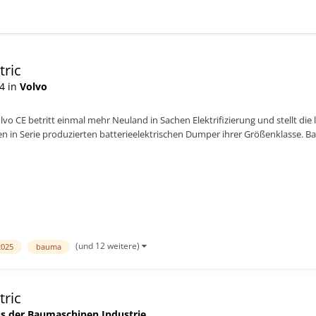
tric
4 in
Volvo
lvo CE betritt einmal mehr Neuland in Sachen Elektrifizierung und stellt die l
en in Serie produzierten batterieelektrischen Dumper ihrer Größenklasse. Ba
(und 12 weitere)
2025
bauma
tric
s der Baumaschinen Industrie