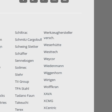
Schiltrac
Werkzeughersteller
versch.
en
Schmitz Cargobull
Weserhütte
gn
Schwing Stetter
Westtech
Schäffer
Weycor
Sennebogen
Wiedenmann
r
Soilmec
Wiggenhorn
Stehr
Wirtgen
TII Group
Wolffkran
TPA Stahl
XAVA
ucks
Tadano Faun
XCMG
tries
Takeuchi
XCentric
Terex