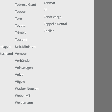
Yanmar
Tobroco Giant
ZF
Topcon
Zandt cargo
Toro
Zeppelin Rental
Toyota
Zoeller
Trimble
Tsurumi
anlagen
Unic Minikran
tschland
Vemcon
Verbände
Volkswagen
Volvo
Vögele
Wacker Neuson
Weber MT
Weidemann