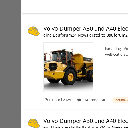
Volvo Dumper A30 und A40 Elec
eine Bauforum24 News erstellte Bauforum2
Ismaning - Vo
weltweit erst
Ma...
10. April 2025
1 Kommentar
bauma 
Volvo Dumper A30 und A40 Elec
ein Thema erstellte Bauforum24 in
News au