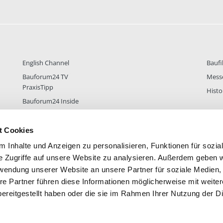
English Channel
Baufi
Bauforum24 TV
Mess
PraxisTipp
Histo
Bauforum24 Inside
t Cookies
 Inhalte und Anzeigen zu personalisieren, Funktionen für sozia
DER
38.431
FOREN STATISTIK
ALLE 
e Zugriffe auf unsere Website zu analysieren. Außerdem geben w
rwendung unserer Website an unsere Partner für soziale Medien
re Partner führen diese Informationen möglicherweise mit weite
ereitgestellt haben oder die sie im Rahmen Ihrer Nutzung der D