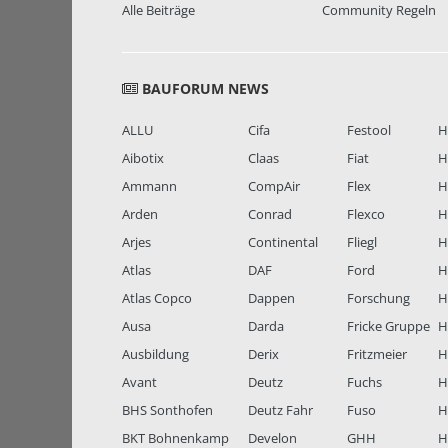
Alle Beiträge
Community Regeln
BAUFORUM NEWS
ALLU
Cifa
Festool
H
Aibotix
Claas
Fiat
H
Ammann
CompAir
Flex
H
Arden
Conrad
Flexco
H
Arjes
Continental
Fliegl
H
Atlas
DAF
Ford
H
Atlas Copco
Dappen
Forschung
H
Ausa
Darda
Fricke Gruppe
H
Ausbildung
Derix
Fritzmeier
Hi
Avant
Deutz
Fuchs
H
BHS Sonthofen
Deutz Fahr
Fuso
H
BKT Bohnenkamp
Develon
GHH
H