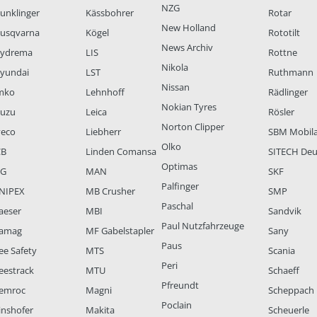
NZG
unklinger
Kässbohrer
Rotar
New Holland
usqvarna
Kögel
Rototilt
News Archiv
ydrema
LIS
Rottne
Nikola
yundai
LST
Ruthmann
Nissan
mko
Lehnhoff
Rädlinger
Nokian Tyres
suzu
Leica
Rösler
Norton Clipper
veco
Liebherr
SBM Mobil
Olko
CB
Linden Comansa
SITECH Deu
Optimas
LG
MAN
SKF
Palfinger
NIPEX
MB Crusher
SMP
Paschal
aeser
MBI
Sandvik
Paul Nutzfahrzeuge
amag
MF Gabelstapler
Sany
Paus
ee Safety
MTS
Scania
Peri
eestrack
MTU
Schaeff
Pfreundt
emroc
Magni
Scheppach
Poclain
inshofer
Makita
Scheuerle