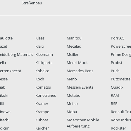
Straßenbau
aulotte
Klaas
Manitou
Porr AG
azet
Klarx
Mecalac
Powerscre
eidelberg Materials
Kleemann
Meiller
Prime Desi
ella
Klickparts
Menzi Muck
Probst
errenknecht
Kobelco
Mercedes-Benz
Puch
esse
Koch
Merlo
Putzmeiste
iab
Komatsu
Messen/Events
Quadix
ikoki
Konecranes
Metabo
RAM
lti
Kramer
Metso
RSP
inowa
Krampe
Moba
Renault Tr
itachi
Kubota
Moerschen Mobile
Robo Indus
Aufbereitung
olcim
Kärcher
Rockster