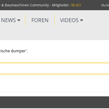
u & Baumaschinen Community - Mitglieder:
38.431
Du bi
NEWS
FOREN
VIDEOS
trische dumper'.