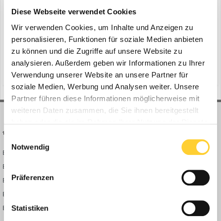
Bohnenkamp: Hochglanz-Alu-Felgen
Diese Webseite verwendet Cookies
ein Thema erstellte Bauforum24 in
News aus der
Baumaschinen Industrie
Wir verwenden Cookies, um Inhalte und Anzeigen zu
personalisieren, Funktionen für soziale Medien anbieten
Osnabrück, 04.05.2020 - Die Hochglanz-Alu-Felgen der US-Marke
zu können und die Zugriffe auf unsere Website zu
Accuride machen stets eine tadellose Figur und trotzen staubigen
Pisten ebenso wie der Streusalz-Saison. Fernfahrer Wolfgang Vaak
analysieren. Außerdem geben wir Informationen zu Ihrer
(und 14 weitere)
4. Mai 2020
windpower
t&t-reifen
vom Meller Schüttgut-Logistiker Alois Wilken fährt die Accushield-
Verwendung unserer Website an unsere Partner für
veredelten Fabrikate seit einem Dreivierte...
soziale Medien, Werbung und Analysen weiter. Unsere
Partner führen diese Informationen möglicherweise mit
weiteren Daten zusammen, die Sie ihnen bereitgestellt
haben oder die sie im Rahmen Ihrer Nutzung der Dienste
BAUFORUM24
FORUM LINKS
gesammelt haben.
Einwilligungsauswahl
Notwendig
Bauforum24 News
Registrieren
Bauforum24 TV
Anmelden
Präferenzen
BF24 Mediathek
Passwort vergessen?
BF24 Fotostrecken
Neue Themen
Bauforum Shop
Forenübersicht
Statistiken