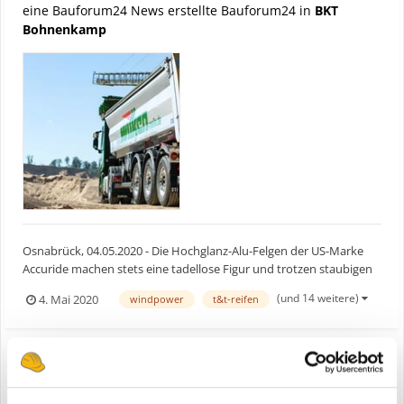
eine Bauforum24 News erstellte Bauforum24 in
BKT
Bohnenkamp
Osnabrück, 04.05.2020 - Die Hochglanz-Alu-Felgen der US-Marke
Accuride machen stets eine tadellose Figur und trotzen staubigen
Pisten ebenso wie der Streusalz-Saison. Fernfahrer Wolfgang Vaak
(und 14 weitere)
4. Mai 2020
windpower
t&t-reifen
vom Meller Schüttgut-Logistiker Alois Wilken fährt die Accushield-
veredelten Fabrikate seit einem Dreivierte...