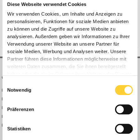
ein Thema erstellte Bauforum24 in
News aus der
Diese Webseite verwendet Cookies
Baumaschinen Industrie
Wir verwenden Cookies, um Inhalte und Anzeigen zu
Hayingen - Die MTS-Systemlösung von MTS hat sich längst unter
personalisieren, Funktionen für soziale Medien anbieten
den digitalen Steuerungssystemen etabliert. Die jüngste Komplett-
zu können und die Zugriffe auf unsere Website zu
Lösung revolutioniert das Niveau bisheriger Steuerungs-
analysieren. Außerdem geben wir Informationen zu Ihrer
(und 6 weitere)
23. März 2023
mts
mts schrode
Technologien nun aber komplett durch eine auf Standardisierung
Verwendung unserer Website an unsere Partner für
setzende Integration von Digitalisierungs- und Automati...
soziale Medien, Werbung und Analysen weiter. Unsere
Partner führen diese Informationen möglicherweise mit
weiteren Daten zusammen, die Sie ihnen bereitgestellt
haben oder die sie im Rahmen Ihrer Nutzung der Dienste
BAUFORUM24
FORUM LINKS
gesammelt haben.
Einwilligungsauswahl
Notwendig
Bauforum24 News
Registrieren
Bauforum24 TV
Anmelden
BF24 Mediathek
Passwort vergessen?
Präferenzen
BF24 Fotostrecken
Neue Themen
Bauforum Shop
Forenübersicht
Statistiken
Inside