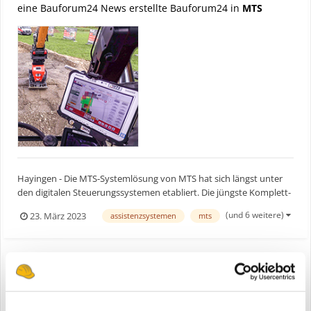
eine Bauforum24 News erstellte Bauforum24 in
MTS
Hayingen - Die MTS-Systemlösung von MTS hat sich längst unter
den digitalen Steuerungssystemen etabliert. Die jüngste Komplett-
Lösung revolutioniert das Niveau bisheriger Steuerungs-
(und 6 weitere)
23. März 2023
assistenzsystemen
mts
Technologien nun aber komplett durch eine auf Standardisierung
setzende Integration von Digitalisierungs- und Automati...
MTS 3D-Maschinensteuerungs