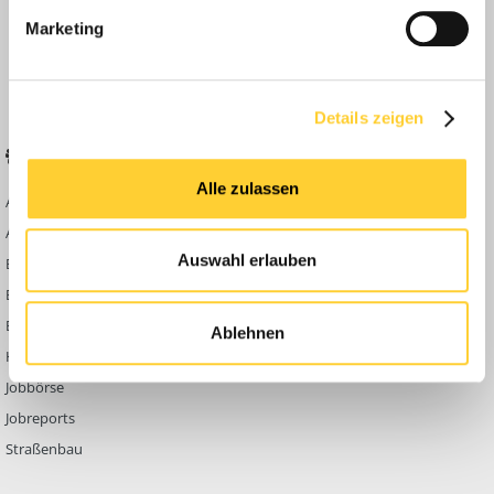
Anleitungen
Marketing
FAQ
Community Regeln
Details zeigen
BELIEBTE FOREN
KONTAKT
Alle zulassen
Abbruch
Werben auf
Bauforum24
Ausbildung & Beruf
Kontakt
Auswahl erlauben
Bau Allgemein
Impressum
Baumaschinen
Datenschutzerklärung
Berg- & Tagebau
Ablehnen
Hoch- & Tiefbau
Jobbörse
Jobreports
Straßenbau