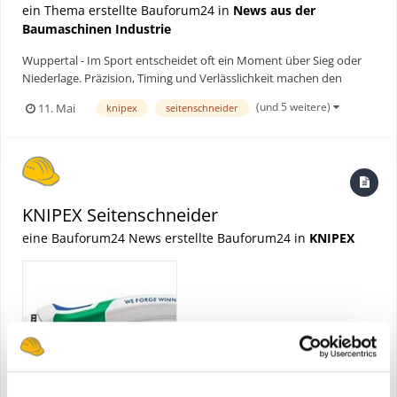
ein Thema erstellte Bauforum24 in
News aus der
Baumaschinen Industrie
Wuppertal - Im Sport entscheidet oft ein Moment über Sieg oder
Niederlage. Präzision, Timing und Verlässlichkeit machen den
Unterschied. Genau diese Eigenschaften stehen auch im Zentrum
(und 5 weitere)
11. Mai
knipex
seitenschneider
der neuen „We Forge Winners“-Sonderedition von KNIPEX. Der
Wuppertaler Zangenhersteller bringt im Sommer eine stre...
KNIPEX Seitenschneider
eine Bauforum24 News erstellte Bauforum24 in
KNIPEX