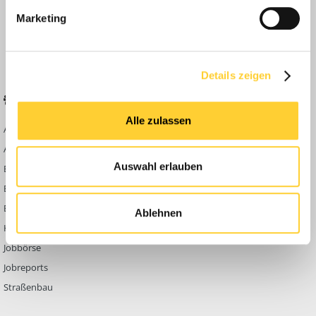
Anleitungen
Marketing
FAQ
Community Regeln
Details zeigen
BELIEBTE FOREN
KONTAKT
Alle zulassen
Abbruch
Werben auf
Bauforum24
Ausbildung & Beruf
Kontakt
Auswahl erlauben
Bau Allgemein
Impressum
Baumaschinen
Datenschutzerklärung
Berg- & Tagebau
Ablehnen
Hoch- & Tiefbau
Jobbörse
Jobreports
Straßenbau