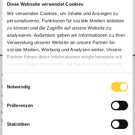
Diese Webseite verwendet Cookies
Wir verwenden Cookies, um Inhalte und Anzeigen zu
Wuppertal - Im Sport entscheidet oft ein Moment über Sieg oder
personalisieren, Funktionen für soziale Medien anbieten
Niederlage. Präzision, Timing und Verlässlichkeit machen den
zu können und die Zugriffe auf unsere Website zu
Unterschied. Genau diese Eigenschaften stehen auch im Zentrum
analysieren. Außerdem geben wir Informationen zu Ihrer
(und 5 weitere)
11. Mai
knipex
seitenschneider
der neuen „We Forge Winners“-Sonderedition von KNIPEX. Der
Verwendung unserer Website an unsere Partner für
Wuppertaler Zangenhersteller bringt im Sommer eine stre...
soziale Medien, Werbung und Analysen weiter. Unsere
Partner führen diese Informationen möglicherweise mit
weiteren Daten zusammen, die Sie ihnen bereitgestellt
haben oder die sie im Rahmen Ihrer Nutzung der Dienste
BAUFORUM24
FORUM LINKS
gesammelt haben.
Einwilligungsauswahl
Notwendig
Bauforum24 News
Registrieren
Bauforum24 TV
Anmelden
BF24 Mediathek
Passwort vergessen?
Präferenzen
BF24 Fotostrecken
Neue Themen
Bauforum Shop
Forenübersicht
Statistiken
Inside