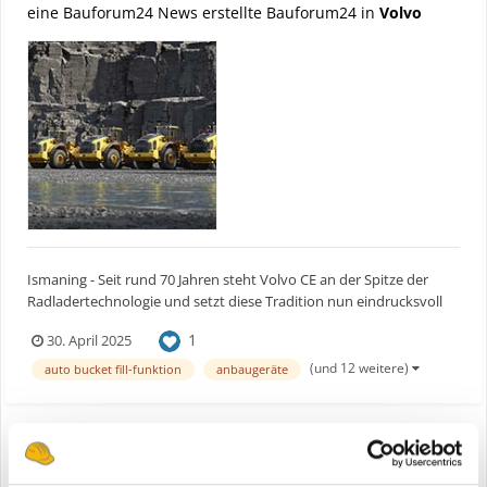
eine Bauforum24 News erstellte Bauforum24 in
Volvo
Ismaning - Seit rund 70 Jahren steht Volvo CE an der Spitze der
Radladertechnologie und setzt diese Tradition nun eindrucksvoll
fort: Beginnend mit einer ersten Welle, die fünf Modelle in den
1
30. April 2025
Größen vom L150 bis zum L260 umfasst, führt das Unternehmen
eine neue Radlader-Generation ein. Im Fokus der...
(und 12 weitere)
auto bucket fill-funktion
anbaugeräte