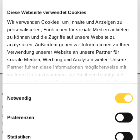
Neue Radlader-Generation von Volvo CE
ein Thema erstellte Bauforum24 in
News aus der
Diese Webseite verwendet Cookies
Baumaschinen Industrie
Wir verwenden Cookies, um Inhalte und Anzeigen zu
Ismaning - Seit rund 70 Jahren steht Volvo CE an der Spitze der
personalisieren, Funktionen für soziale Medien anbieten
Radladertechnologie und setzt diese Tradition nun eindrucksvoll
zu können und die Zugriffe auf unsere Website zu
fort: Beginnend mit einer ersten Welle, die fünf Modelle in den
analysieren. Außerdem geben wir Informationen zu Ihrer
30. April 2025
Größen vom L150 bis zum L260 umfasst, führt das Unternehmen
Verwendung unserer Website an unsere Partner für
(und 12 weitere)
auto bucket fill-funktion
anbaugeräte
eine neue Radlader-Generation ein. Im Fokus der...
soziale Medien, Werbung und Analysen weiter. Unsere
Partner führen diese Informationen möglicherweise mit
weiteren Daten zusammen, die Sie ihnen bereitgestellt
haben oder die sie im Rahmen Ihrer Nutzung der Dienste
gesammelt haben.
Einwilligungsauswahl
BAUFORUM24
FORUM LINKS
Notwendig
Bauforum24 News
Registrieren
Bauforum24 TV
Anmelden
Präferenzen
BF24 Mediathek
Passwort vergessen?
BF24 Fotostrecken
Neue Themen
Statistiken