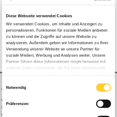
Wirtgen Group Production System
ein Thema erstellte Bauforum24 in
News aus der
Diese Webseite verwendet Cookies
Baumaschinen Industrie
Wir verwenden Cookies, um Inhalte und Anzeigen zu
Windhagen - Beim Ausbau der erneuerbaren Energien in
personalisieren, Funktionen für soziale Medien anbieten
Deutschland werden unter anderem neue Windkraftanlagen in der
zu können und die Zugriffe auf unsere Website zu
Schwäbischen Alb errichtet. Um die Standorte verkehrsseitig zu
analysieren. Außerdem geben wir Informationen zu Ihrer
13. Juni 2024
erreichen und mit dem Bau einer neuen Anlage beginnen zu
Verwendung unserer Website an unsere Partner für
fahrbahnverbreiterung
streumaster bindemittelstreuer
können, wird ein gut ausgebautes Straßennetz benötigt. Bau...
soziale Medien, Werbung und Analysen weiter. Unsere
(und 16 weitere)
Partner führen diese Informationen möglicherweise mit
weiteren Daten zusammen, die Sie ihnen bereitgestellt
haben oder die sie im Rahmen Ihrer Nutzung der Dienste
gesammelt haben.
Einwilligungsauswahl
Notwendig
BAUFORUM24
FORUM LINKS
Bauforum24 News
Registrieren
Präferenzen
Bauforum24 TV
Anmelden
BF24 Mediathek
Passwort vergessen?