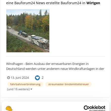
eine Bauforum24 News erstellte Bauforum24 in
Wirtgen
Windhagen - Beim Ausbau der erneuerbaren Energien in
Deutschland werden unter anderem neue Windkraftanlagen in der
Schwäbischen Alb errichtet. Um die Standorte verkehrsseitig zu
2
13. Juni 2024
erreichen und mit dem Bau einer neuen Anlage beginnen zu
können, wird ein gut ausgebautes Straßennetz benötigt. Bau...
fahrbahnverbreiterung
streumaster bindemittelstreuer
(und 16 weitere)