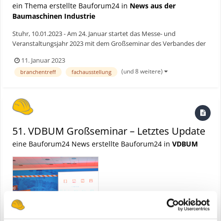
ein Thema erstellte Bauforum24 in
News aus der
Baumaschinen Industrie
Stuhr, 10.01.2023 - Am 24. Januar startet das Messe- und
Veranstaltungsjahr 2023 mit dem Großseminar des Verbandes der
Baubranche, Umwelt- und Maschinentechnik e.V. (VDBUM) im
11. Januar 2023
Kongresszentrum Sauerland Stern Hotel in Willingen. Wolfgang
(und 8 weitere)
branchentreff
fachausstellung
Bosbach, langjähriger CDU Bundestagsabgeordneter, der über
Part...
51. VDBUM Großseminar – Letztes Update
eine Bauforum24 News erstellte Bauforum24 in
VDBUM