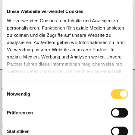
Diese Webseite verwendet Cookies
Wir verwenden Cookies, um Inhalte und Anzeigen zu
Stuhr, 10.01.2023 - Am 24. Januar startet das Messe- und
personalisieren, Funktionen für soziale Medien anbieten
Veranstaltungsjahr 2023 mit dem Großseminar des Verbandes der
zu können und die Zugriffe auf unsere Website zu
Baubranche, Umwelt- und Maschinentechnik e.V. (VDBUM) im
analysieren. Außerdem geben wir Informationen zu Ihrer
11. Januar 2023
Kongresszentrum Sauerland Stern Hotel in Willingen. Wolfgang
Verwendung unserer Website an unsere Partner für
(und 8 weitere)
branchentreff
fachausstellung
Bosbach, langjähriger CDUBundestagsabgeordneter, der über
soziale Medien, Werbung und Analysen weiter. Unsere
Parte...
Partner führen diese Informationen möglicherweise mit
weiteren Daten zusammen, die Sie ihnen bereitgestellt
haben oder die sie im Rahmen Ihrer Nutzung der Dienste
gesammelt haben.
Einwilligungsauswahl
BAUFORUM24
FORUM LINKS
Notwendig
Bauforum24 News
Registrieren
Bauforum24 TV
Anmelden
Präferenzen
BF24 Mediathek
Passwort vergessen?
BF24 Fotostrecken
Neue Themen
Statistiken
Bauforum Shop
Forenübersicht