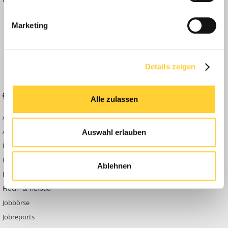
Inside
Marketing
Anleitungen
FAQ
Community Regeln
Details zeigen
BELIEBTE FOREN
KONTAKT
Alle zulassen
Abbruch
Werben auf
Bauforum24
Ausbildung & Beruf
Auswahl erlauben
Kontakt
Bau Allgemein
Impressum
Baumaschinen
Ablehnen
Datenschutzerklärung
Berg- & Tagebau
Hoch- & Tiefbau
Jobbörse
Jobreports