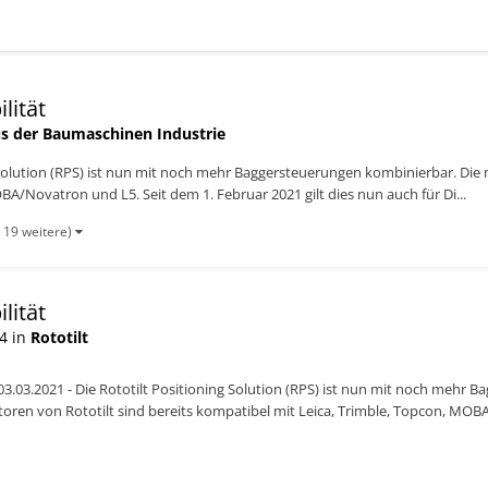
lität
s der Baumaschinen Industrie
g Solution (RPS) ist nun mit noch mehr Baggersteuerungen kombinierbar. Die
BA/Novatron und L5. Seit dem 1. Februar 2021 gilt dies nun auch für Di...
 19 weitere)
lität
4 in
Rototilt
3.03.2021 - Die Rototilt Positioning Solution (RPS) ist nun mit noch mehr 
ren von Rototilt sind bereits kompatibel mit Leica, Trimble, Topcon, MOBA