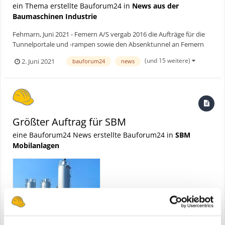
ein Thema erstellte Bauforum24 in
News aus der
Baumaschinen Industrie
Fehmarn, Juni 2021 - Femern A/S vergab 2016 die Aufträge für die
Tunnelportale und -rampen sowie den Absenktunnel an Femern
Link Contractors (FLC), einem Joint Venture aus internationalen
(und 15 weitere)
2. Juni 2021
bauforum24
news
Bauunternehmen, die über die entsprechende Erfahrung mit
großen Infrastrukturprojekten verfügen. Erfreulich dabe...
Größter Auftrag für SBM
eine Bauforum24 News erstellte Bauforum24 in
SBM
Mobilanlagen