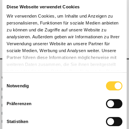
Diese Webseite verwendet Cookies
Wir verwenden Cookies, um Inhalte und Anzeigen zu
personalisieren, Funktionen für soziale Medien anbieten
Fehmarn, Juni 2021 - Femern A/S vergab 2016 die Aufträge für die
zu können und die Zugriffe auf unsere Website zu
Tunnelportale und -rampen sowie den Absenktunnel an Femern
Link Contractors (FLC), einem Joint Venture aus internationalen
analysieren. Außerdem geben wir Informationen zu Ihrer
(und 15 weitere)
2. Juni 2021
bauforum24
news
Bauunternehmen, die über die entsprechende Erfahrung mit
Verwendung unserer Website an unsere Partner für
großen Infrastrukturprojekten verfügen. Erfreulich dabe...
soziale Medien, Werbung und Analysen weiter. Unsere
Partner führen diese Informationen möglicherweise mit
weiteren Daten zusammen, die Sie ihnen bereitgestellt
haben oder die sie im Rahmen Ihrer Nutzung der Dienste
BAUFORUM24
FORUM LINKS
gesammelt haben.
Einwilligungsauswahl
Notwendig
Bauforum24 News
Registrieren
Bauforum24 TV
Anmelden
Präferenzen
BF24 Mediathek
Passwort vergessen?
BF24 Fotostrecken
Neue Themen
Bauforum Shop
Forenübersicht
Statistiken