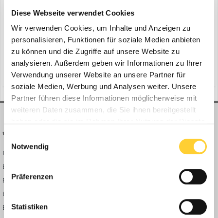
Bohnenkamp Training Center
Diese Webseite verwendet Cookies
ein Thema erstellte Bauforum24 in
News aus der
Wir verwenden Cookies, um Inhalte und Anzeigen zu
Baumaschinen Industrie
personalisieren, Funktionen für soziale Medien anbieten
zu können und die Zugriffe auf unsere Website zu
Hier geht's zum vollständigen Beitrag
analysieren. Außerdem geben wir Informationen zu Ihrer
(und 7 weitere)
29. November 2019
lager
räder
Verwendung unserer Website an unsere Partner für
soziale Medien, Werbung und Analysen weiter. Unsere
Partner führen diese Informationen möglicherweise mit
weiteren Daten zusammen, die Sie ihnen bereitgestellt
haben oder die sie im Rahmen Ihrer Nutzung der Dienste
BAUFORUM24
FORUM LINKS
gesammelt haben.
Einwilligungsauswahl
Notwendig
Bauforum24 News
Registrieren
Bauforum24 TV
Anmelden
Präferenzen
BF24 Mediathek
Passwort vergessen?
BF24 Fotostrecken
Neue Themen
Statistiken
Bauforum Shop
Forenübersicht