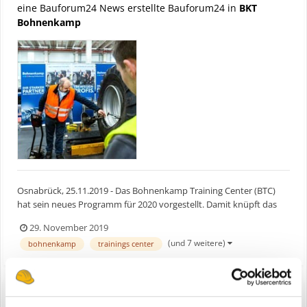
eine Bauforum24 News erstellte Bauforum24 in
BKT
Bohnenkamp
Osnabrück, 25.11.2019 - Das Bohnenkamp Training Center (BTC)
hat sein neues Programm für 2020 vorgestellt. Damit knüpft das
Unternehmen an die Erfolge der vergangenen zwei Jahren an. In
29. November 2019
enger Kooperation mit dem Bundesverband Reifenhandel e.V. und
(und 7 weitere)
bohnenkamp
trainings center
der LandBauTechnik Akademie werden Schulungen zu den...