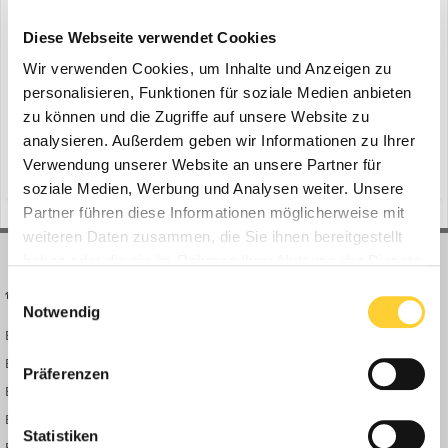
Akku-Ladesteuerungen STIHL CM 10
ein Thema erstellte Bauforum24 in
News aus der
Diese Webseite verwendet Cookies
Baumaschinen Industrie
Wir verwenden Cookies, um Inhalte und Anzeigen zu
Waiblingen - Morgens vor der Arbeit sicher zu wissen, dass alle
personalisieren, Funktionen für soziale Medien anbieten
Akkus über Nacht vollständig geladen und einsatzbereit sind, ist
zu können und die Zugriffe auf unsere Website zu
Grundvoraussetzung für Profis und ihre Arbeit. Diese
analysieren. Außerdem geben wir Informationen zu Ihrer
11. August 2025
Verlässlichkeit bietet die neue Akku-Ladesteuerungen CM 10 von
Verwendung unserer Website an unsere Partner für
(und 8 weitere)
steckdose
plug & play
STIHL. Die kostengünstige Plug & Play-Lösung wird über...
soziale Medien, Werbung und Analysen weiter. Unsere
Partner führen diese Informationen möglicherweise mit
weiteren Daten zusammen, die Sie ihnen bereitgestellt
haben oder die sie im Rahmen Ihrer Nutzung der Dienste
gesammelt haben.
Einwilligungsauswahl
BAUFORUM24
FORUM LINKS
Notwendig
Bauforum24 News
Registrieren
Bauforum24 TV
Anmelden
Präferenzen
BF24 Mediathek
Passwort vergessen?
BF24 Fotostrecken
Neue Themen
Statistiken
Bauforum Shop
Forenübersicht