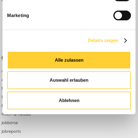
Inside
Marketing
Anleitungen
FAQ
Community Regeln
Details zeigen
BELIEBTE FOREN
KONTAKT
Alle zulassen
Abbruch
Werben auf
Bauforum24
Ausbildung & Beruf
Auswahl erlauben
Kontakt
Bau Allgemein
Impressum
Baumaschinen
Ablehnen
Datenschutzerklärung
Berg- & Tagebau
Hoch- & Tiefbau
Jobbörse
Jobreports