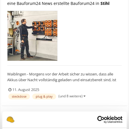
eine Bauforum24 News erstellte Bauforum24 in
Stihl
Waiblingen - Morgens vor der Arbeit sicher zu wissen, dass alle
Akkus über Nacht vollständig geladen und einsatzbereit sind, ist
Grundvoraussetzung für Profis und ihre Arbeit. Diese
11. August 2025
Verlässlichkeit bietet die neue Akku-Ladesteuerungen CM 10 von
(und 8 weitere)
steckdose
plug & play
STIHL. Die kostengünstige Plug & Play-Lösung wird über...