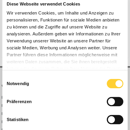
Akku-Ladesteuerungen STIHL CM 10
Diese Webseite verwendet Cookies
ein Thema erstellte Bauforum24 in
News aus der
Wir verwenden Cookies, um Inhalte und Anzeigen zu
Baumaschinen Industrie
personalisieren, Funktionen für soziale Medien anbieten
Waiblingen - Morgens vor der Arbeit sicher zu wissen, dass alle
zu können und die Zugriffe auf unsere Website zu
Akkus über Nacht vollständig geladen und einsatzbereit sind, ist
analysieren. Außerdem geben wir Informationen zu Ihrer
Grundvoraussetzung für Profis und ihre Arbeit. Diese
Verwendung unserer Website an unsere Partner für
11. August 2025
Verlässlichkeit bietet die neue Akku-Ladesteuerungen CM 10 von
soziale Medien, Werbung und Analysen weiter. Unsere
(und 8 weitere)
steckdose
plug & play
STIHL. Die kostengünstige Plug & Play-Lösung wird über...
Partner führen diese Informationen möglicherweise mit
weiteren Daten zusammen, die Sie ihnen bereitgestellt
haben oder die sie im Rahmen Ihrer Nutzung der Dienste
gesammelt haben.
Einwilligungsauswahl
Notwendig
BAUFORUM24
FORUM LINKS
Bauforum24 News
Registrieren
Präferenzen
Bauforum24 TV
Anmelden
BF24 Mediathek
Passwort vergessen?
Statistiken
BF24 Fotostrecken
Neue Themen
Bauforum Shop
Forenübersicht