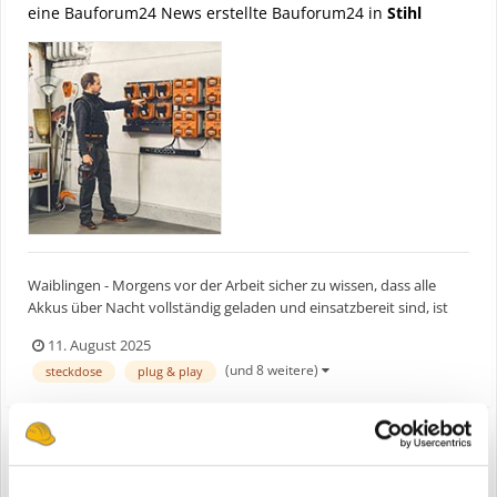
eine Bauforum24 News erstellte Bauforum24 in
Stihl
Waiblingen - Morgens vor der Arbeit sicher zu wissen, dass alle
Akkus über Nacht vollständig geladen und einsatzbereit sind, ist
Grundvoraussetzung für Profis und ihre Arbeit. Diese
11. August 2025
Verlässlichkeit bietet die neue Akku-Ladesteuerungen CM 10 von
(und 8 weitere)
steckdose
plug & play
STIHL. Die kostengünstige Plug & Play-Lösung wird über...