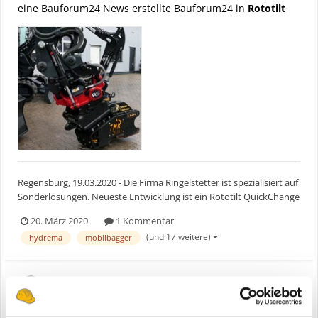
eine Bauforum24 News erstellte Bauforum24 in
Rototilt
Regensburg, 19.03.2020 - Die Firma Ringelstetter ist spezialisiert auf
Sonderlösungen. Neueste Entwicklung ist ein Rototilt QuickChange
QC60-5 Sandwich, mit dem es erstmals möglich ist, den
20. März 2020
1 Kommentar
vollhydraulischen Wechsler mit der vollen Ölmenge des Baggers zu
(und 17 weitere)
hydrema
mobilbagger
speisen. Bauforum24 Artikel (31.01.2020...