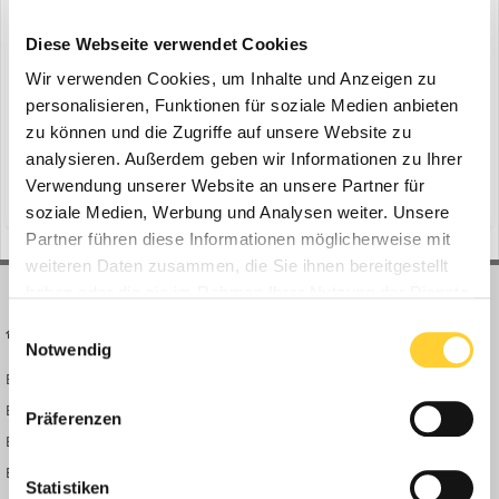
Rototilt unterstützt Kundenwünsche
ein Thema erstellte Bauforum24 in
News aus der
Diese Webseite verwendet Cookies
Baumaschinen Industrie
Wir verwenden Cookies, um Inhalte und Anzeigen zu
Regensburg, 19.03.2020 - Die Firma Ringelstetter ist spezialisiert auf
personalisieren, Funktionen für soziale Medien anbieten
Sonderlösungen. Neueste Entwicklung ist ein Rototilt QuickChange
zu können und die Zugriffe auf unsere Website zu
QC60-5 Sandwich, mit dem es erstmals möglich ist, den
analysieren. Außerdem geben wir Informationen zu Ihrer
2
20. März 2020
1 Antwort
vollhydraulischen Wechsler mit der vollen Ölmenge des Baggers zu
Verwendung unserer Website an unsere Partner für
speisen. Bauforum24 Artikel (31.01.2020...
(und 17 weitere)
hydrema
mobilbagger
soziale Medien, Werbung und Analysen weiter. Unsere
Partner führen diese Informationen möglicherweise mit
weiteren Daten zusammen, die Sie ihnen bereitgestellt
haben oder die sie im Rahmen Ihrer Nutzung der Dienste
gesammelt haben.
Einwilligungsauswahl
BAUFORUM24
FORUM LINKS
Notwendig
Bauforum24 News
Registrieren
Bauforum24 TV
Anmelden
Präferenzen
BF24 Mediathek
Passwort vergessen?
BF24 Fotostrecken
Neue Themen
Statistiken