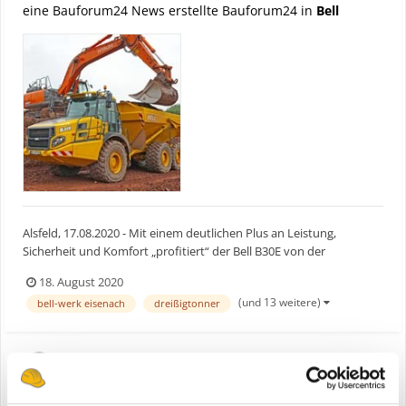
eine Bauforum24 News erstellte Bauforum24 in
Bell
Alsfeld, 17.08.2020 - Mit einem deutlichen Plus an Leistung,
Sicherheit und Komfort „profitiert“ der Bell B30E von der
Umstellung auf die Abgasnorm EU Stufe V. Nahezu unverändert in
18. August 2020
seiner gewichtsoptimierten Auslegung garantiert der 28-Tonner
(und 13 weitere)
bell-werk eisenach
dreißigtonner
eine große Wirtschaftlichkeit und bietet eine hoch produ...