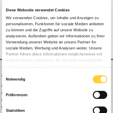
Bell B30E auf der Straße
ein Thema erstellte Bauforum24 in
News aus der
Diese Webseite verwendet Cookies
Baumaschinen Industrie
Wir verwenden Cookies, um Inhalte und Anzeigen zu
Alsfeld, 17.08.2020 - Mit einem deutlichen Plus an Leistung,
personalisieren, Funktionen für soziale Medien anbieten
Sicherheit und Komfort „profitiert“ der Bell B30E von der
zu können und die Zugriffe auf unsere Website zu
Umstellung auf die Abgasnorm EU Stufe V. Nahezu unverändert in
analysieren. Außerdem geben wir Informationen zu Ihrer
1
18. August 2020
seiner gewichtsoptimierten Auslegung garantiert der 28-Tonner
Verwendung unserer Website an unsere Partner für
eine große Wirtschaftlichkeit und bietet eine hoch produ...
(und 13 weitere)
bell-werk eisenach
dreißigtonner
soziale Medien, Werbung und Analysen weiter. Unsere
Partner führen diese Informationen möglicherweise mit
weiteren Daten zusammen, die Sie ihnen bereitgestellt
haben oder die sie im Rahmen Ihrer Nutzung der Dienste
gesammelt haben.
Einwilligungsauswahl
BAUFORUM24
FORUM LINKS
Notwendig
Bauforum24 News
Registrieren
Bauforum24 TV
Anmelden
Präferenzen
BF24 Mediathek
Passwort vergessen?
BF24 Fotostrecken
Neue Themen
Statistiken