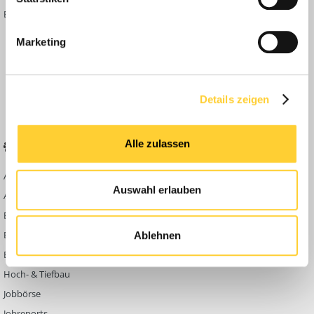
Bauforum Shop
Forenübersicht
Inside
Marketing
Anleitungen
FAQ
Community Regeln
Details zeigen
Alle zulassen
BELIEBTE FOREN
KONTAKT
Abbruch
Werben auf
Auswahl erlauben
Bauforum24
Ausbildung & Beruf
Kontakt
Bau Allgemein
Impressum
Baumaschinen
Ablehnen
Datenschutzerklärung
Berg- & Tagebau
Hoch- & Tiefbau
Jobbörse
Jobreports