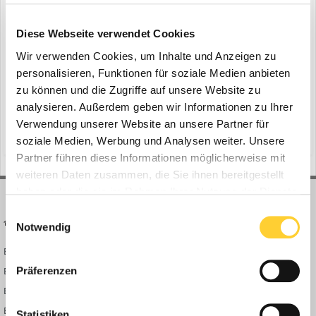
Bobcat auf der Intermat 2024
Diese Webseite verwendet Cookies
ein Thema erstellte Bauforum24 in
News aus der
Baumaschinen Industrie
Wir verwenden Cookies, um Inhalte und Anzeigen zu
personalisieren, Funktionen für soziale Medien anbieten
Czech Republic - Bobcat präsentiert auf der Intermat 2024 die
zu können und die Zugriffe auf unsere Website zu
neuesten Entwicklungen des Unternehmens für die Baubranche
der Zukunft. Erstmals zeigt das Unternehmen hier sein Konzept
analysieren. Außerdem geben wir Informationen zu Ihrer
22. Januar 2024
des vollelektrischen und autonomen Laders RogueX2, die zweite
Verwendung unserer Website an unsere Partner für
(und 11 weitere)
flexair-technologie
luftkompressor
Generation des ursprünglichen RogueX-Systems. Außerdem...
soziale Medien, Werbung und Analysen weiter. Unsere
Partner führen diese Informationen möglicherweise mit
weiteren Daten zusammen, die Sie ihnen bereitgestellt
haben oder die sie im Rahmen Ihrer Nutzung der Dienste
gesammelt haben.
Einwilligungsauswahl
BAUFORUM24
FORUM LINKS
Notwendig
Bauforum24 News
Registrieren
Präferenzen
Bauforum24 TV
Anmelden
BF24 Mediathek
Passwort vergessen?
BF24 Fotostrecken
Neue Themen
Statistiken