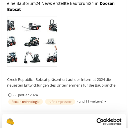
eine Bauforum24 News erstellte Bauforum24 in
Doosan
Bobcat
Czech Republic - Bobcat präsentiert auf der Intermat 2024 die
neuesten Entwicklungen des Unternehmens für die Baubranche
der Zukunft. Erstmals zeigt das Unternehmen hier sein Konzept
22. Januar 2024
des vollelektrischen und autonomen Laders RogueX2, die zweite
(und 11 weitere)
flexair-technologie
luftkompressor
Generation des ursprünglichen RogueX-Systems. Außerdem...