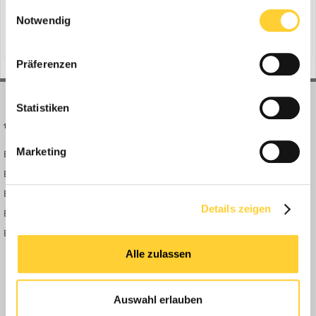
gesammelt haben.
Einwilligungsauswahl
16. August 2018
1 Antwort
Notwendig
(und 4 weitere)
hochbau
baustelle
Präferenzen
Statistiken
BAUFORUM24
FORUM LINKS
Marketing
Bauforum24 News
Registrieren
Bauforum24 TV
Anmelden
BF24 Mediathek
Passwort vergessen?
Details zeigen
BF24 Fotostrecken
Neue Themen
Bauforum Shop
Forenübersicht
Inside
Alle zulassen
Anleitungen
FAQ
Auswahl erlauben
Community Regeln