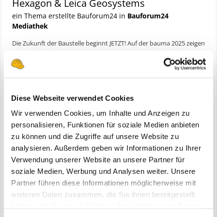
Hexagon & Leica Geosystems
ein Thema erstellte Bauforum24 in
Bauforum24
Mediathek
Die Zukunft der Baustelle beginnt JETZT! Auf der bauma 2025 zeigen
Hexagon und Leica Geosystems zusammen mit Liebherr die
neuesten Innovationen für den Baualltag: automatisierte
(und 14 weitere)
28. April 2025
bauforum24
liebherr
Baumaschinen, 3D-Laserscanner, Robotik und GPS-Steuerung. Wir
waren live dabei – mit exklusiven Eindrücken von der Baustel...
Diese Webseite verwendet Cookies
Wir verwenden Cookies, um Inhalte und Anzeigen zu
personalisieren, Funktionen für soziale Medien anbieten
Werkzeug zur Baustellenvermessung
zu können und die Zugriffe auf unsere Website zu
ein Thema erstellte Pottratz in
Hoch- & Tiefbau
analysieren. Außerdem geben wir Informationen zu Ihrer
Building Information Modelling – kurz BIM – ist einer der
Verwendung unserer Website an unsere Partner für
aktuellsten Begriffe im Bau- und Vermessungswesen. Da heißt es:
soziale Medien, Werbung und Analysen weiter. Unsere
Weiterbildung macht den Unterschied. Aus diesem Grund werden
Partner führen diese Informationen möglicherweise mit
regelmäßig Poliere auf den neusten Stand der Bauvermessung
weiteren Daten zusammen, die Sie ihnen bereitgestellt
gebracht. Schulungsinhalte si...
haben oder die sie im Rahmen Ihrer Nutzung der Dienste