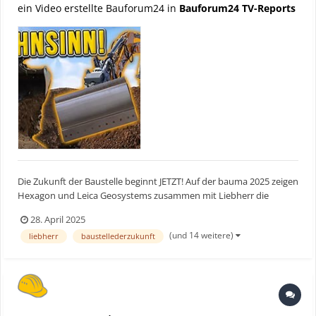
ein Video erstellte Bauforum24 in
Bauforum24 TV-Reports
Die Zukunft der Baustelle beginnt JETZT! Auf der bauma 2025 zeigen
Hexagon und Leica Geosystems zusammen mit Liebherr die
neuesten Innovationen für den Baualltag: automatisierte
28. April 2025
Baumaschinen, 3D-Laserscanner, Robotik und GPS-Steuerung. Wir
(und 14 weitere)
liebherr
baustellederzukunft
waren live dabei – mit exklusiven Eindrücken von der Baustel...