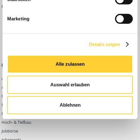
Bauforum Shop
Forenübersicht
Inside
Marketing
Anleitungen
FAQ
Community Regeln
Details zeigen
Alle zulassen
BELIEBTE FOREN
KONTAKT
Abbruch
Werben auf
Auswahl erlauben
Bauforum24
Ausbildung & Beruf
Kontakt
Bau Allgemein
Impressum
Baumaschinen
Ablehnen
Datenschutzerklärung
Berg- & Tagebau
Hoch- & Tiefbau
Jobbörse
Jobreports