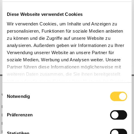
Bohnenkamp im Coreum
Diese Webseite verwendet Cookies
ein Thema erstellte Bauforum24 in
News aus der
Baumaschinen Industrie
Wir verwenden Cookies, um Inhalte und Anzeigen zu
personalisieren, Funktionen für soziale Medien anbieten
Osnabrück, 23.09.2019 - Bau, Umschlag und Recycling umfasst die
zu können und die Zugriffe auf unsere Website zu
Themenwelt des Coreum. Jetzt wird das Gelände nahe Frankfurt
am Main um ein paar runde Attraktionen reicher. Ab Anfang
analysieren. Außerdem geben wir Informationen zu Ihrer
24. September 2019
Oktober präsentiert Bohnenkamp dort sein großes
Verwendung unserer Website an unsere Partner für
(und 7 weitere)
ausstellungsfläche
bkt
Reifensortiment für Nutzfahrzeuge. Der Fokus liegt auf der
soziale Medien, Werbung und Analysen weiter. Unsere
Exklusivma...
Partner führen diese Informationen möglicherweise mit
weiteren Daten zusammen, die Sie ihnen bereitgestellt
haben oder die sie im Rahmen Ihrer Nutzung der Dienste
gesammelt haben.
Einwilligungsauswahl
BAUFORUM24
FORUM LINKS
Notwendig
Bauforum24 News
Registrieren
Präferenzen
Bauforum24 TV
Anmelden
BF24 Mediathek
Passwort vergessen?
BF24 Fotostrecken
Neue Themen
Statistiken