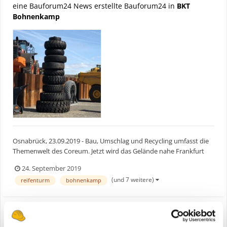
eine Bauforum24 News erstellte Bauforum24 in
BKT
Bohnenkamp
Osnabrück, 23.09.2019 - Bau, Umschlag und Recycling umfasst die
Themenwelt des Coreum. Jetzt wird das Gelände nahe Frankfurt
am Main um ein paar runde Attraktionen reicher. Ab Anfang
24. September 2019
Oktober präsentiert Bohnenkamp dort sein großes
(und 7 weitere)
reifenturm
bohnenkamp
Reifensortiment für Nutzfahrzeuge. Der Fokus liegt auf der
Exklusivma...