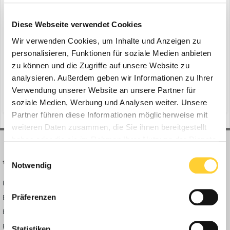
Bohnenkamp im Coreum
Diese Webseite verwendet Cookies
ein Thema erstellte Bauforum24 in
News aus der
Baumaschinen Industrie
Wir verwenden Cookies, um Inhalte und Anzeigen zu
personalisieren, Funktionen für soziale Medien anbieten
Osnabrück, 23.09.2019 - Bau, Umschlag und Recycling umfasst die
zu können und die Zugriffe auf unsere Website zu
Themenwelt des Coreum. Jetzt wird das Gelände nahe Frankfurt
am Main um ein paar runde Attraktionen reicher. Ab Anfang
analysieren. Außerdem geben wir Informationen zu Ihrer
24. September 2019
Oktober präsentiert Bohnenkamp dort sein großes
Verwendung unserer Website an unsere Partner für
(und 7 weitere)
ausstellungsfläche
bkt
Reifensortiment für Nutzfahrzeuge. Der Fokus liegt auf der
soziale Medien, Werbung und Analysen weiter. Unsere
Exklusivma...
Partner führen diese Informationen möglicherweise mit
weiteren Daten zusammen, die Sie ihnen bereitgestellt
haben oder die sie im Rahmen Ihrer Nutzung der Dienste
gesammelt haben.
Einwilligungsauswahl
BAUFORUM24
FORUM LINKS
Notwendig
Bauforum24 News
Registrieren
Präferenzen
Bauforum24 TV
Anmelden
BF24 Mediathek
Passwort vergessen?
BF24 Fotostrecken
Neue Themen
Statistiken