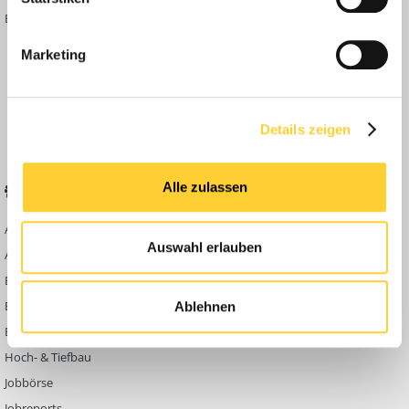
Bauforum Shop
Forenübersicht
Inside
Marketing
Anleitungen
FAQ
Community Regeln
Details zeigen
Alle zulassen
BELIEBTE FOREN
KONTAKT
Abbruch
Werben auf
Auswahl erlauben
Bauforum24
Ausbildung & Beruf
Kontakt
Bau Allgemein
Impressum
Baumaschinen
Ablehnen
Datenschutzerklärung
Berg- & Tagebau
Hoch- & Tiefbau
Jobbörse
Jobreports