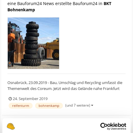
eine Bauforum24 News erstellte Bauforum24 in
BKT
Bohnenkamp
Osnabrück, 23.09.2019 - Bau, Umschlag und Recycling umfasst die
Themenwelt des Coreum. Jetzt wird das Gelände nahe Frankfurt
am Main um ein paar runde Attraktionen reicher. Ab Anfang
24. September 2019
Oktober präsentiert Bohnenkamp dort sein großes
(und 7 weitere)
reifenturm
bohnenkamp
Reifensortiment für Nutzfahrzeuge. Der Fokus liegt auf der
Exklusivma...