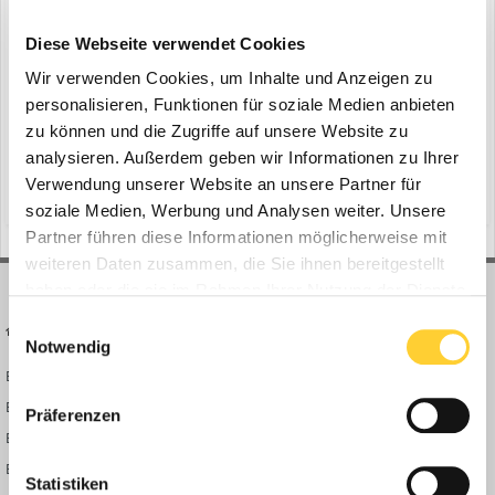
DA FACHTAGUNG ABBRUCH 2020
ein Thema erstellte Bauforum24 in
News aus der
Diese Webseite verwendet Cookies
Baumaschinen Industrie
Wir verwenden Cookies, um Inhalte und Anzeigen zu
Köln, 05.03.2020 - Mehr als 1.100 Teilnehmer, 127 Aussteller sowie
personalisieren, Funktionen für soziale Medien anbieten
über 1.000 Quadratmeter Ausstellungsfläche: Die FACHTAGUNG
zu können und die Zugriffe auf unsere Website zu
ABBRUCH 2020 Ende Februar in Berlin zeigte einmal mehr, warum
analysieren. Außerdem geben wir Informationen zu Ihrer
6. März 2020
sie das wichtigste jährliche Branchen-event ist. Von Jahr zu Jahr
Verwendung unserer Website an unsere Partner für
(und 13 weitere)
forschungsarbeiten
fachtagung abbruch
versammelt der Deutsche Abbruchverband (DA) mi...
soziale Medien, Werbung und Analysen weiter. Unsere
Partner führen diese Informationen möglicherweise mit
weiteren Daten zusammen, die Sie ihnen bereitgestellt
haben oder die sie im Rahmen Ihrer Nutzung der Dienste
gesammelt haben.
Einwilligungsauswahl
BAUFORUM24
FORUM LINKS
Notwendig
Bauforum24 News
Registrieren
Bauforum24 TV
Anmelden
Präferenzen
BF24 Mediathek
Passwort vergessen?
BF24 Fotostrecken
Neue Themen
Statistiken