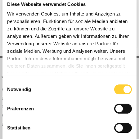
Diese Webseite verwendet Cookies
Wir verwenden Cookies, um Inhalte und Anzeigen zu
Weißenhorn - Die Ansprüche bei Bestandsumbauten sind hoch.
personalisieren, Funktionen für soziale Medien anbieten
Abbruch- und Bauarbeiten sind eng miteinander verzahnt und
zu können und die Zugriffe auf unsere Website zu
müssen zeitlich und räumlich koordiniert werden. Gleichzeitig soll
analysieren. Außerdem geben wir Informationen zu Ihrer
(und 12 weitere)
27. März
peri
schalungen
der Gebäudebestand während der Umbaumaßnahme geschützt
Verwendung unserer Website an unsere Partner für
und die Nutzung nach Möglichkeit aufrechterhalten werden....
soziale Medien, Werbung und Analysen weiter. Unsere
Partner führen diese Informationen möglicherweise mit
weiteren Daten zusammen, die Sie ihnen bereitgestellt
haben oder die sie im Rahmen Ihrer Nutzung der Dienste
BAUFORUM24
FORUM LINKS
gesammelt haben.
Einwilligungsauswahl
Notwendig
Bauforum24 News
Registrieren
Bauforum24 TV
Anmelden
BF24 Mediathek
Passwort vergessen?
Präferenzen
BF24 Fotostrecken
Neue Themen
Bauforum Shop
Forenübersicht
Statistiken
Inside