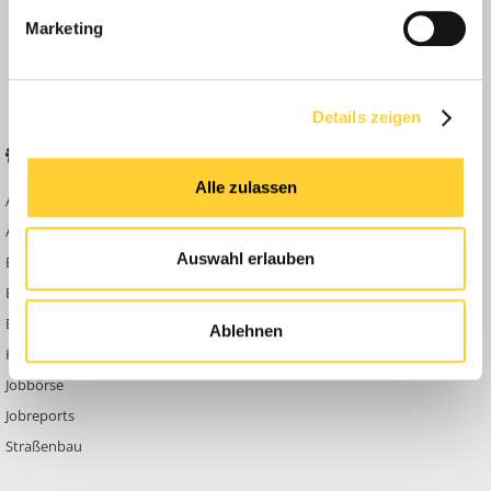
Anleitungen
Marketing
FAQ
Community Regeln
Details zeigen
BELIEBTE FOREN
KONTAKT
Alle zulassen
Abbruch
Werben auf
Bauforum24
Ausbildung & Beruf
Kontakt
Auswahl erlauben
Bau Allgemein
Impressum
Baumaschinen
Datenschutzerklärung
Berg- & Tagebau
Ablehnen
Hoch- & Tiefbau
Jobbörse
Jobreports
Straßenbau