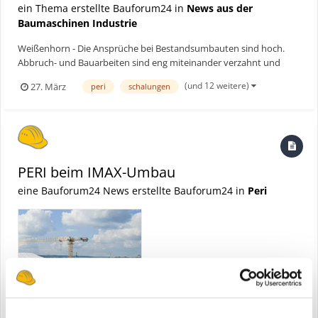
ein Thema erstellte Bauforum24 in
News aus der
Baumaschinen Industrie
Weißenhorn - Die Ansprüche bei Bestandsumbauten sind hoch.
Abbruch- und Bauarbeiten sind eng miteinander verzahnt und
müssen zeitlich und räumlich koordiniert werden. Gleichzeitig soll
(und 12 weitere)
27. März
peri
schalungen
der Gebäudebestand während der Umbaumaßnahme geschützt
und die Nutzung nach Möglichkeit aufrechterhalten werden....
PERI beim IMAX-Umbau
eine Bauforum24 News erstellte Bauforum24 in
Peri