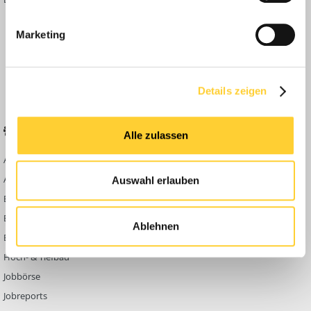
Inside
Marketing
Anleitungen
FAQ
Community Regeln
Details zeigen
BELIEBTE FOREN
KONTAKT
Alle zulassen
Abbruch
Werben auf
Bauforum24
Ausbildung & Beruf
Auswahl erlauben
Kontakt
Bau Allgemein
Impressum
Baumaschinen
Ablehnen
Datenschutzerklärung
Berg- & Tagebau
Hoch- & Tiefbau
Jobbörse
Jobreports