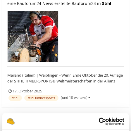
eine Bauforum24 News erstellte Bauforum24 in
Stihl
Mailand (Italien) | Waiblingen - Wenn Ende Oktober die 20. Auflage
der STIHL TIMBERSPORTS® Weltmeisterschaften in der Allianz
Cloud Arena in Mailand stattfindet, kommt es zum
17. Oktober 2025
Aufeinandertreffen zweier Ausnahmeathleten: Nate Hodges (USA),
(und 10 weitere)
stihl
stihl timbersports
amtierender Weltmeister und Weltrekordhalter an der Hot Saw, t...