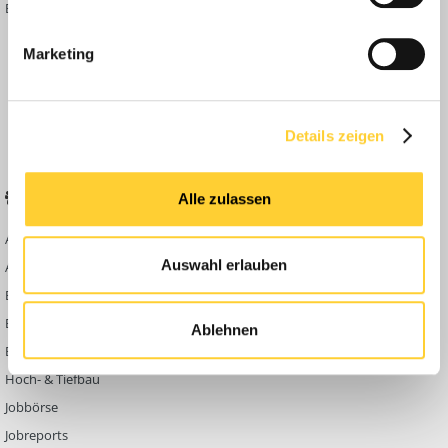
Bauforum Shop
Forenübersicht
Inside
Marketing
Anleitungen
FAQ
Community Regeln
Details zeigen
BELIEBTE FOREN
KONTAKT
Alle zulassen
Abbruch
Werben auf
Bauforum24
Auswahl erlauben
Ausbildung & Beruf
Kontakt
Bau Allgemein
Impressum
Baumaschinen
Ablehnen
Datenschutzerklärung
Berg- & Tagebau
Hoch- & Tiefbau
Jobbörse
Jobreports