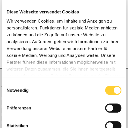
Diese Webseite verwendet Cookies
Wir verwenden Cookies, um Inhalte und Anzeigen zu
Februar 2021 - Während die Hersteller von Baumaschinen mit der
personalisieren, Funktionen für soziale Medien anbieten
Umstellung von Stufe IV- auf Stufe V-Motoren beschäftigt sind, um
zu können und die Zugriffe auf unsere Website zu
die neuesten Emissionsanforderungen zu erfüllen, führt der
analysieren. Außerdem geben wir Informationen zu Ihrer
1
24. Februar 2021
dänische Baumaschinenhersteller HYDREMA in diesem Zuge
Verwendung unserer Website an unsere Partner für
umfangreiche Aufwertungen an seiner Palette von Mobilbagg...
(und 12 weitere)
telematiksystem
drehmoment
soziale Medien, Werbung und Analysen weiter. Unsere
Partner führen diese Informationen möglicherweise mit
weiteren Daten zusammen, die Sie ihnen bereitgestellt
haben oder die sie im Rahmen Ihrer Nutzung der Dienste
gesammelt haben.
Einwilligungsauswahl
BAUFORUM24
FORUM LINKS
Notwendig
Bauforum24 News
Registrieren
Bauforum24 TV
Anmelden
Präferenzen
BF24 Mediathek
Passwort vergessen?
BF24 Fotostrecken
Neue Themen
Statistiken