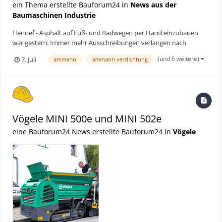
ein Thema erstellte Bauforum24 in
News aus der
Baumaschinen Industrie
Hennef - Asphalt auf Fuß- und Radwegen per Hand einzubauen
war gestern: Immer mehr Ausschreibungen verlangen nach
maschinellen Lösungen. Die NetzweltFabrik GmbH aus Chemnitz
(und 6 weitere)
7. Juli
ammann
ammann verdichtung
zeigt im Glasfasereinbau, wie der Ammann Minifertiger ABG 1570
Einbauprozesse deutlich beschleunigt. Bauforum24 Artikel...
Vögele MINI 500e und MINI 502e
eine Bauforum24 News erstellte Bauforum24 in
Vögele