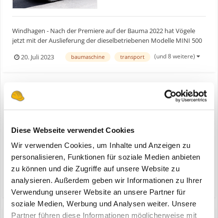
Windhagen - Nach der Premiere auf der Bauma 2022 hat Vögele
jetzt mit der Auslieferung der dieselbetriebenen Modelle MINI 500
und MINI 502 begonnen. Die Kleinstfertiger bieten Einbaubreiten
(und 8 weitere)
20. Juli 2023
baumaschine
transport
von 0,25 m bis 1,8 m und eignen sich damit optimal, um selbst
schmalste Baumaßnahmen maschinell umzusetzen. Di...
Vögele MINI 500e und MINI 502e
ein Thema erstellte Bauforum24 in
News aus der
Diese Webseite verwendet Cookies
Baumaschinen Industrie
Wir verwenden Cookies, um Inhalte und Anzeigen zu
Windhagen - Nach der Premiere auf der Bauma 2022 hat Vögele
personalisieren, Funktionen für soziale Medien anbieten
jetzt mit der Auslieferung der dieselbetriebenen Modelle MINI 500
zu können und die Zugriffe auf unsere Website zu
und MINI 502 begonnen. Die Kleinstfertiger bieten Einbaubreiten
analysieren. Außerdem geben wir Informationen zu Ihrer
(und 8 weitere)
20. Juli 2023
baumaschine
transport
von 0,25 m bis 1,8 m und eignen sich damit optimal, um selbst
Verwendung unserer Website an unsere Partner für
schmalste Baumaßnahmen maschinell umzusetzen. Di...
soziale Medien, Werbung und Analysen weiter. Unsere
Partner führen diese Informationen möglicherweise mit