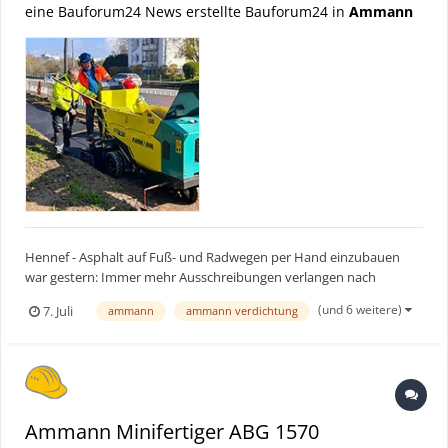
eine Bauforum24 News erstellte Bauforum24 in
Ammann
Hennef - Asphalt auf Fuß- und Radwegen per Hand einzubauen
war gestern: Immer mehr Ausschreibungen verlangen nach
maschinellen Lösungen. Die NetzweltFabrik GmbH aus Chemnitz
(und 6 weitere)
7. Juli
ammann
ammann verdichtung
zeigt im Glasfasereinbau, wie der Ammann Minifertiger ABG 1570
Einbauprozesse deutlich beschleunigt. Bauforum24 Artikel...
Ammann Minifertiger ABG 1570