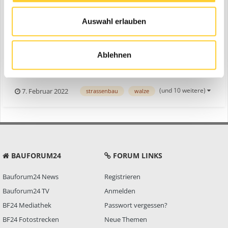
Ammann Minifertiger AFW 150-2
Auswahl erlauben
ein Thema erstellte Bauforum24 in
News aus der
Baumaschinen Industrie
Ablehnen
Gärtringen, 03.02..2022 - Wenn Einbauteams per Hand Rad-,
Gehwege oder Straßenbahngleise asphaltsanieren, gelingt ihnen
nur schwer eine 1A-Einbauqualität mit absolut homogenem
(und 10 weitere)
7. Februar 2022
strassenbau
walze
Erscheinungsbild der Deckschicht. Setzen sie jedoch bei ihren
Baumaßnahmen den Minifertiger AFW 150-2 von Ammann ein, ist
di...
BAUFORUM24
FORUM LINKS
Bauforum24 News
Registrieren
Bauforum24 TV
Anmelden
BF24 Mediathek
Passwort vergessen?
BF24 Fotostrecken
Neue Themen